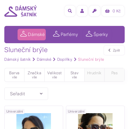
0
Kč
Dámské
Parfémy
Šperky
Sluneční brýle
Zpět
Dámský šatník
Dámské
Doplňky
Sluneční brýle
Barva
Značka
Velikost
Stav
Hrudník
Pas
vše
vše
vše
vše
Univerzální
Univerzální