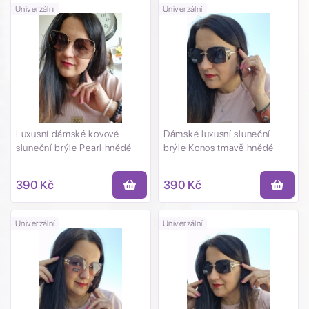
Univerzální
Univerzální
Luxusní dámské kovové
Dámské luxusní sluneční
sluneční brýle Pearl hnědé
brýle Konos tmavě hnědé
390 Kč
390 Kč
Univerzální
Univerzální