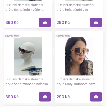
Luxusní dámské sluneční
Luxusní dámské sluneční
brýle černošedé květinka
brýle hnědošedé vzor
390 Kč
290 Kč
Univerzální
Univerzální
Luxusní dámské sluneční
Luxusní dámské sluneční
brýle šedá zdobená nožička
brýle Maty žlutohořčicové
390 Kč
290 Kč