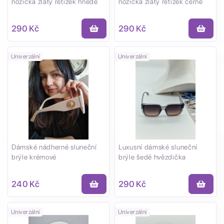
nožička zlatý řetízek hnědé
nožička zlatý řetízek černé
290 Kč
290 Kč
Univerzální
Univerzální
Dámské nádherné sluneční
Luxusní dámské sluneční
brýle krémové
brýle šedé hvězdička
240 Kč
290 Kč
Univerzální
Univerzální