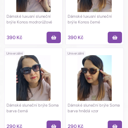
Dámské luxusní sluneční
Dámské luxusní sluneční
brýle Konos modrorůžové
brýle Konos černé
390 Kč
390 Kč
Univerzální
Univerzální
Dámské sluneční brýle Soma
Dámské sluneční brýle Soma
barva černá
barva hnědá vzor
290 Kč
290 Kč