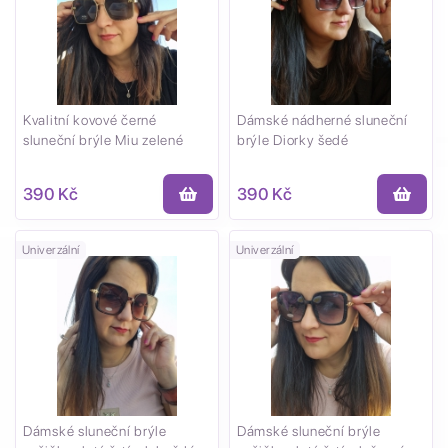
Kvalitní kovové černé
Dámské nádherné sluneční
sluneční brýle Miu zelené
brýle Diorky šedé
390 Kč
390 Kč
Univerzální
Univerzální
Dámské sluneční brýle
Dámské sluneční brýle