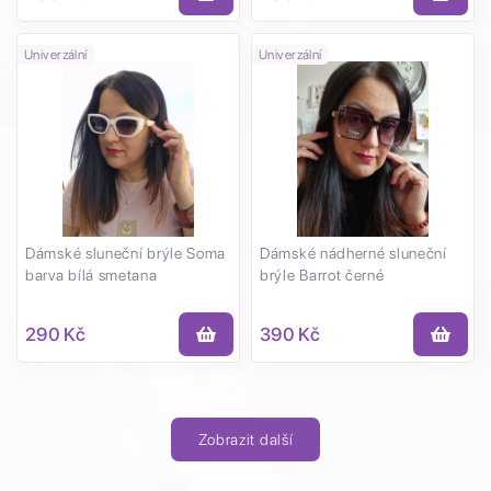
Univerzální
Univerzální
Dámské sluneční brýle Soma
Dámské nádherné sluneční
barva bílá smetana
brýle Barrot černé
290 Kč
390 Kč
Zobrazit další