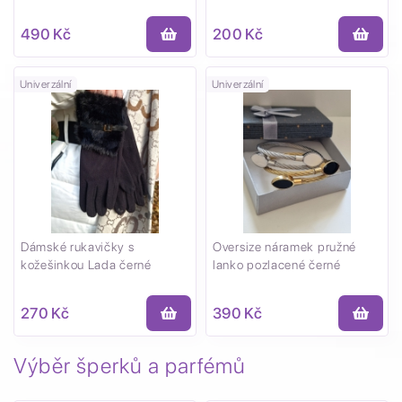
490 Kč
200 Kč
Univerzální
Univerzální
Dámské rukavičky s
Oversize náramek pružné
kožešinkou Lada černé
lanko pozlacené černé
270 Kč
390 Kč
Výběr šperků a parfémů