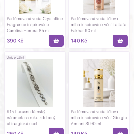
Parfémovaná voda Crystalline
Parfémovaná voda tělová
Fragrance inspirováno
mlha inspirováno vůní Lattafa
Carolina Herrera 85 ml
Fakhar 90 ml
390 Kč
140 Kč
Univerzální
R15 Luxusní dámský
Parfémovaná voda tělová
náramek na ruku zdobený
mlha inspirováno vůní Giorgio
chirurgická ocel
Armani Sì 90 ml
250 Kč
140 Kč