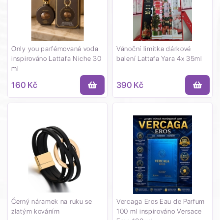
Only you parfémovaná voda
Vánoční limitka dárkové
inspirováno Lattafa Niche 30
balení Lattafa Yara 4x 35ml
ml
160 Kč
390 Kč
Černý náramek na ruku se
Vercaga Eros Eau de Parfum
zlatým kováním
100 ml inspirováno Versace