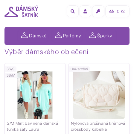
0
Kč
Dámské
Parfémy
Šperky
Výběr dámského oblečení
36/S
Univerzální
38/M
S/M Mint bavlněná dámská
Nylonová prošívaná krémová
tunika šaty Laura
crossbody kabelka