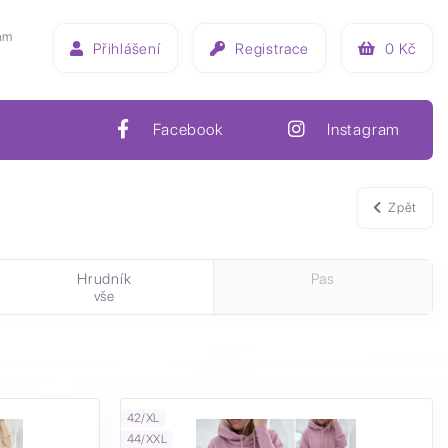
ám
Přihlášení
Registrace
0
Kč
Facebook
Instagram
Zpět
Hrudník
Pas
vše
42/XL
44/XXL