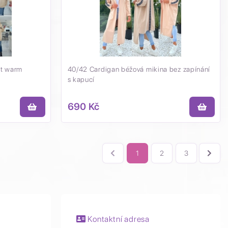
st warm
40/42 Cardigan béžová mikina bez zapínání
s kapucí
690 Kč
1
2
3
Kontaktní adresa