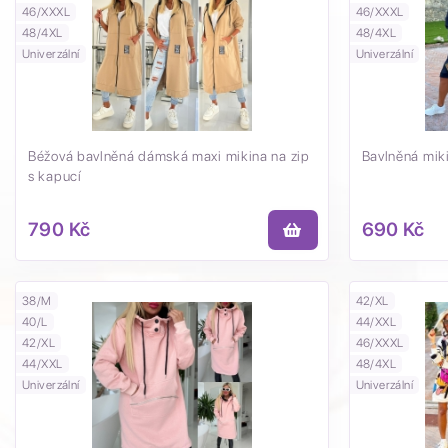
46/XXXL
46/XXXL
48/4XL
48/4XL
Univerzální
Univerzální
Béžová bavlněná dámská maxi mikina na zip
Bavlněná mik
s kapucí
790 Kč
690 Kč
38/M
42/XL
40/L
44/XXL
42/XL
46/XXXL
44/XXL
48/4XL
Univerzální
Univerzální