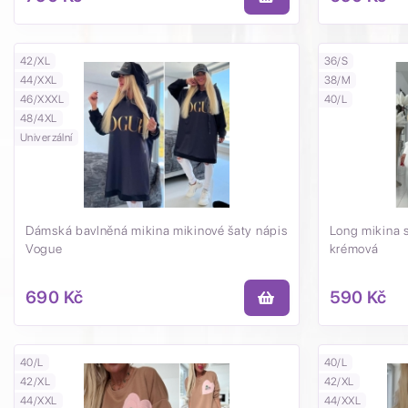
42/XL
36/S
44/XXL
38/M
46/XXXL
40/L
48/4XL
Univerzální
Dámská bavlněná mikina mikinové šaty nápis
Long mikina 
Vogue
krémová
690 Kč
590 Kč
40/L
40/L
42/XL
42/XL
44/XXL
44/XXL