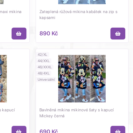
maxi mikina
Zateplená růžová mikina kabátek na zip s
kapsami
890 Kč
42/XL
44/XXL
46/XXXL
48/4XL
Univerzální
s kapucí
Bavlněná mikina mikinové šaty s kapucí
Mickey černá
690 Kč