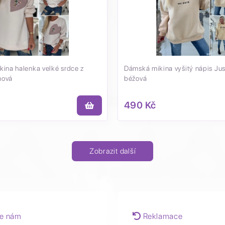
kina halenka velké srdce z
Dámská mikina vyšitý nápis Ju
mová
béžová
490 Kč
Zobrazit další
e nám
Reklamace