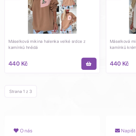
Máselková mikina halenka velké srdce z
Máselková mi
kamínků hnědá
kamínků kré
440 Kč
440 Kč
Strana
1
z
3
O nás
Napišt