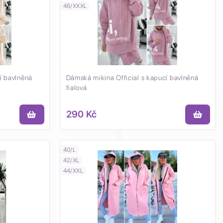
46/XXXL
í bavlněná
Dámská mikina Official s kapucí bavlněná
fialová
290 Kč
40/L
42/XL
44/XXL