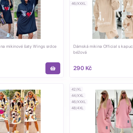
46/XXXL
ina mikinové šaty Wings srdce
Dámská mikina Official s kapuc
béžová
290 Kč
42/XL
44/XXL
46/XXXL
48/4XL