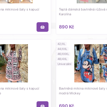
na mikinové šaty s kapucí
Teplá dámská bavlněná růžová 
Karolína
890 Kč
42/XL
44/XXL
46/XXXL
48/4XL
Univerzální
na mikinové šaty s kapucí
Bavlněná mikina mikinové šaty 
e
modrá Mickey
690 Kč