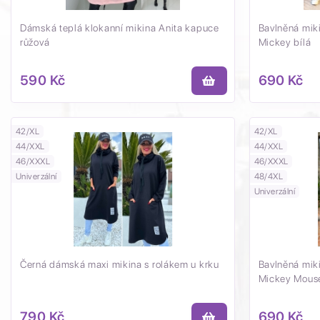
Dámská teplá klokanní mikina Anita kapuce
Bavlněná miki
růžová
Mickey bílá
590 Kč
690 Kč
42/XL
42/XL
44/XXL
44/XXL
46/XXXL
46/XXXL
Univerzální
48/4XL
Univerzální
Černá dámská maxi mikina s rolákem u krku
Bavlněná miki
Mickey Mous
790 Kč
690 Kč