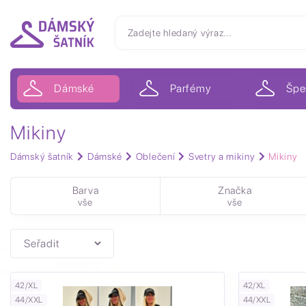
Dámské
Parfémy
Špe
Mikiny
Dámský šatník
Dámské
Oblečení
Svetry a mikiny
Mikiny
Barva
Značka
vše
vše
42/XL
42/XL
44/XXL
44/XXL