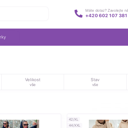
Máte dotaz? Zavolejte n
+420 602 107 381
rky
Velikost
Stav
vše
vše
42/XL
44/XXL