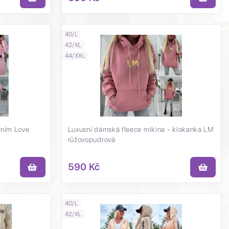
40/L
42/XL
44/XXL
ením Love
Luxusní dámská fleece mikina - klokanka LM
růžovopudrová
590 Kč
40/L
42/XL