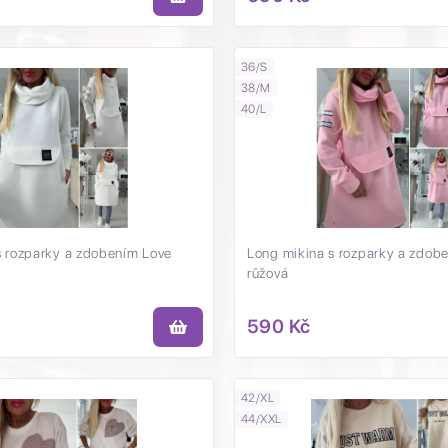
36/S
38/M
40/L
s rozparky a zdobením Love
Long mikina s rozparky a zdob
růžová
590 Kč
42/XL
44/XXL