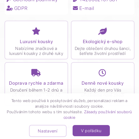
GDPR
E-mail
Luxusní kousky
Ekologický e-shop
Nabízíme značkové a
Dejte oblečení druhou šanci,
luxusní kousky z druhé ruky
šetřete životní prostředí
Doprava rychle a zdarma
Denně nové kousky
Doručení během 1-2 dnů a
Každý den pro Vás
při nákupu nad 1 490 Kč
přidáváme nové zboží
zdarma
Tento web používá k poskytování služeb, personalizaci reklam a
analýze návštěvnosti soubory cookie.
Používáním tohoto webu s tím souhlasíte.
Zásady používání souborů
cookie
Vytvořil
Kubiro
© 2021
V pořádku
Nastavení