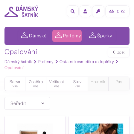
0
Kč
Dámské
Parfémy
Šperky
Opalování
Zpět
Dámský šatník
Parfémy
Ostatní kosmetika a doplňky
Opalování
Barva
Značka
Velikost
Stav
Hrudník
Pas
vše
vše
vše
vše