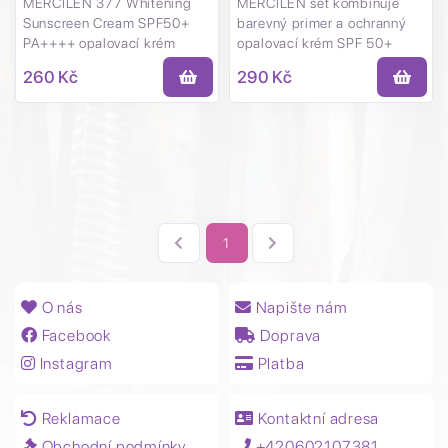
MERCILEN 377 Whitening
MERCILEN set kombinuje
Sunscreen Cream SPF50+
barevný primer a ochranný
PA++++ opalovací krém
opalovací krém SPF 50+
260 Kč
290 Kč
1
O nás
Napište nám
Facebook
Doprava
Instagram
Platba
Reklamace
Kontaktní adresa
Obchodní podmínky
+420602107381