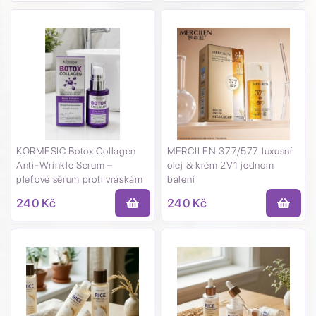
KORMESIC Botox Collagen
MERCILEN 377/577 luxusní
Anti-Wrinkle Serum –
olej & krém 2V1 jednom
pleťové sérum proti vráskám
balení
30 ml
240 Kč
240 Kč