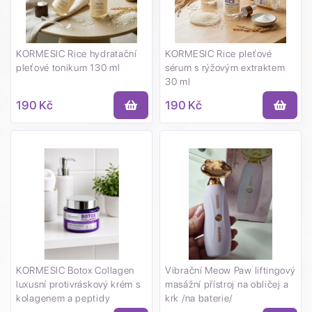
KORMESIC Rice hydratační
KORMESIC Rice pleťové
pleťové tonikum 130 ml
sérum s rýžovým extraktem
30 ml
190 Kč
190 Kč
KORMESIC Botox Collagen
Vibrační Meow Paw liftingový
luxusní protivráskový krém s
masážní přístroj na obličej a
kolagenem a peptidy
krk /na baterie/