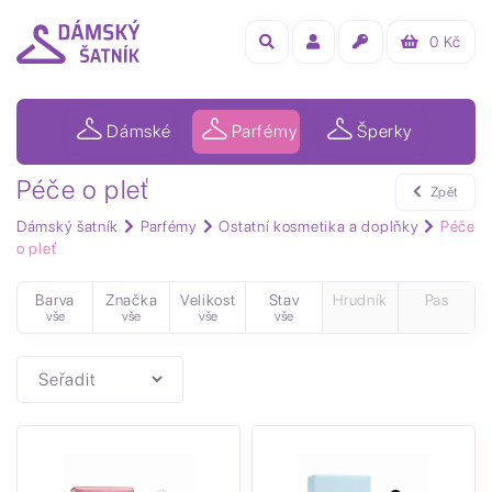
0
Kč
Dámské
Parfémy
Šperky
Péče o pleť
Zpět
Dámský šatník
Parfémy
Ostatní kosmetika a doplňky
Péče
o pleť
Barva
Značka
Velikost
Stav
Hrudník
Pas
vše
vše
vše
vše