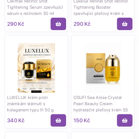
Celimax Retinol Shot
Luxelux Retinal Shot Retinol
Tightening Serum zpevňující
Tightening Booster
sérum s retinolem 30 ml
zpevňující pleťový krém s
retinalem 10 ml
290 Kč
290 Kč
LUXELUX krém proti
OSUFI Sea Anise Crystal
známkám stárnutí s
Pearl Beauty Cream
kolagenem typu III 50 g
hydratační pleťový krém 55
g
340 Kč
150 Kč