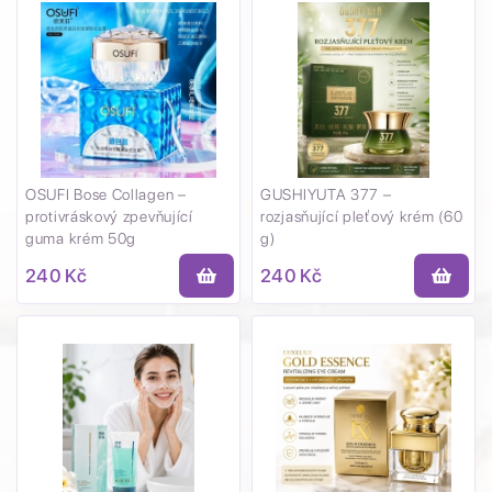
OSUFI Bose Collagen –
GUSHIYUTA 377 –
protivráskový zpevňující
rozjasňující pleťový krém (60
guma krém 50g
g)
240 Kč
240 Kč