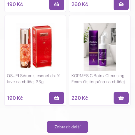
190 Kč
260 Kč
OSUFI Sérum s esencí dračí
KORMESIC Botox Cleansing
krve na obličej 33g
Foam čisticí pěna na obličej
190 Kč
220 Kč
Zobrazit další