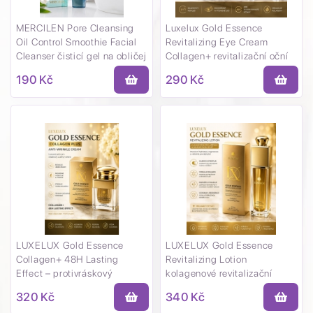
MERCILEN Pore Cleansing
Luxelux Gold Essence
Oil Control Smoothie Facial
Revitalizing Eye Cream
Cleanser čisticí gel na obličej
Collagen+ revitalizační oční
150 g
krém se zlatou esencí 30 g
190 Kč
290 Kč
LUXELUX Gold Essence
LUXELUX Gold Essence
Collagen+ 48H Lasting
Revitalizing Lotion
Effect – protivráskový
kolagenové revitalizační
pleťový krém 50 g
pleťové mléko 120 ml
320 Kč
340 Kč