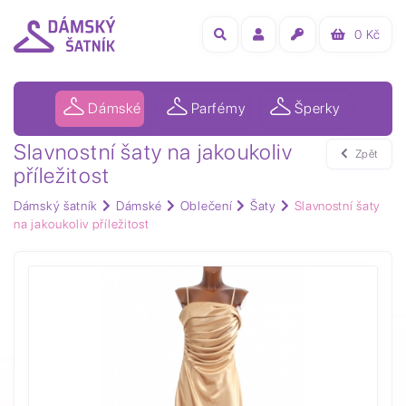
0
Kč
Dámské
Parfémy
Šperky
Slavnostní šaty na jakoukoliv
Zpět
příležitost
Dámský šatník
Dámské
Oblečení
Šaty
Slavnostní šaty
na jakoukoliv příležitost