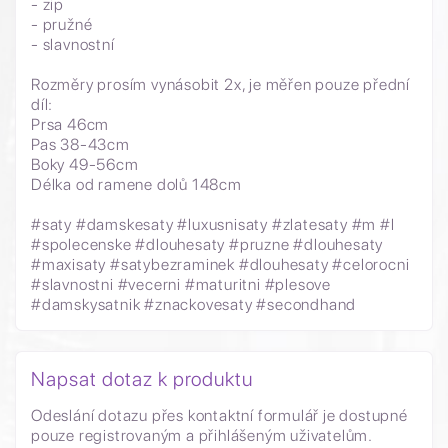
- zip
- pružné
- slavnostní
Rozměry prosím vynásobit 2x, je měřen pouze přední
díl:
Prsa 46cm
Pas 38-43cm
Boky 49-56cm
Délka od ramene dolů 148cm
#saty #damskesaty #luxusnisaty #zlatesaty #m #l
#spolecenske #dlouhesaty #pruzne #dlouhesaty
#maxisaty #satybezraminek #dlouhesaty #celorocni
#slavnostni #vecerni #maturitni #plesove
#damskysatnik #znackovesaty #secondhand
Napsat dotaz k produktu
Odeslání dotazu přes kontaktní formulář je dostupné
pouze registrovaným a přihlášeným uživatelům.