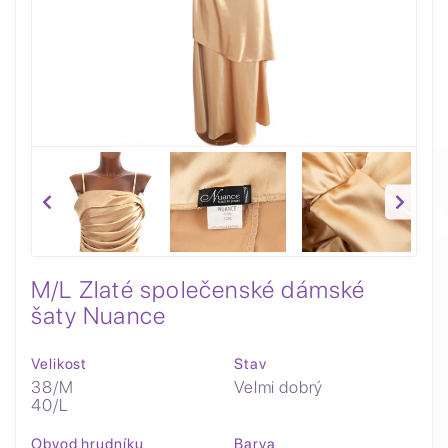
M/L Zlaté společenské dámské
šaty Nuance
Velikost
Stav
38/M
Velmi dobrý
40/L
Obvod hrudníku
Barva