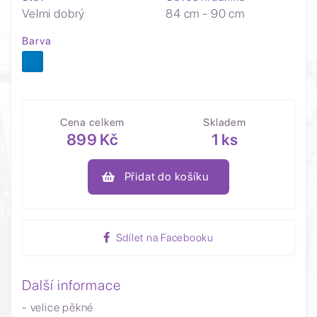
Velmi dobrý
84 cm - 90 cm
Barva
Cena celkem
Skladem
899 Kč
1 ks
Přidat do košíku
Sdílet na Facebooku
Další informace
- velice pěkné