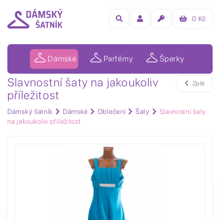
0
Kč
Dámské
Parfémy
Šperky
Slavnostní šaty na jakoukoliv
Zpět
příležitost
Dámský šatník
Dámské
Oblečení
Šaty
Slavnostní šaty
na jakoukoliv příležitost