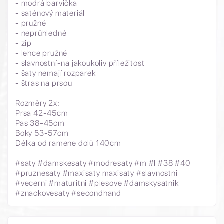
- modrá barvička
- saténový materiál
- pružné
- neprůhledné
- zip
- lehce pružné
- slavnostní-na jakoukoliv příležitost
- šaty nemají rozparek
- štras na prsou
Rozměry 2x:
Prsa 42-45cm
Pas 38-45cm
Boky 53-57cm
Délka od ramene dolů 140cm
#saty #damskesaty #modresaty #m #l #38 #40
#pruznesaty #maxisaty maxisaty #slavnostni
#vecerni #maturitni #plesove #damskysatnik
#znackovesaty #secondhand