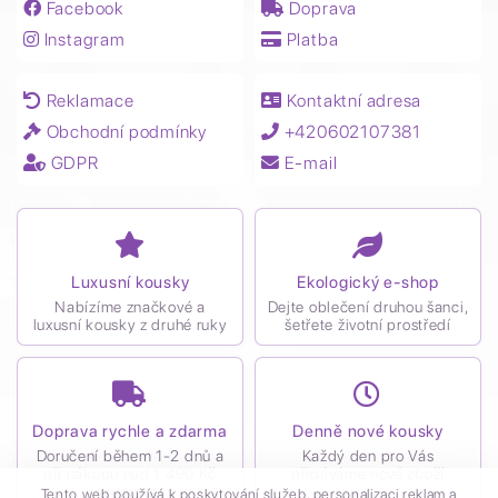
Facebook
Doprava
Instagram
Platba
Reklamace
Kontaktní adresa
Obchodní podmínky
+420602107381
GDPR
E-mail
Luxusní kousky
Ekologický e-shop
Nabízíme značkové a
Dejte oblečení druhou šanci,
luxusní kousky z druhé ruky
šetřete životní prostředí
Doprava rychle a zdarma
Denně nové kousky
Doručení během 1-2 dnů a
Každý den pro Vás
při nákupu nad 1 490 Kč
přidáváme nové zboží
zdarma
Tento web používá k poskytování služeb, personalizaci reklam a