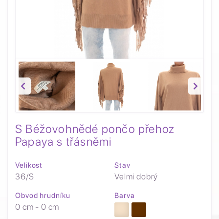
S Béžovohnědé pončo přehoz
Papaya s třásněmi
Velikost
Stav
36/S
Velmi dobrý
Obvod hrudníku
Barva
0 cm - 0 cm