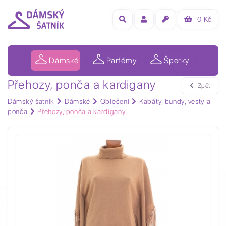
0
Kč
Dámské
Parfémy
Šperky
Přehozy, ponča a kardigany
Zpět
Dámský šatník
Dámské
Oblečení
Kabáty, bundy, vesty a
ponča
Přehozy, ponča a kardigany