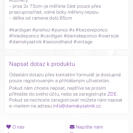
Rozměry:
- prsa 2x 75cm-je měřena část pouze přes
prsa/uprostřed, volné boky měřeny nejsou
- délka od ramene dolů 65cm
#kardigan #prehoz #ponco #s #bezoveponco
#hnedeponco #cardigan #damskeponco #oversize
#damskysatnik #secondhand #vintage
Napsat dotaz k produktu
Odeslání dotazu přes kontaktní formulář je dostupné
pouze registrovaným a přihlášeným uživatelům.
Pokud nám chcete napsat, nejdříve se prosím
přihlašte do svého účtu, nebo se zaregistrujte
ZDE
.
Pokud se nechcete zaregistrovat můžete nám napsat
e-mailem na adresu
info@damskysatnik.cz
.
O nás
Napište nám