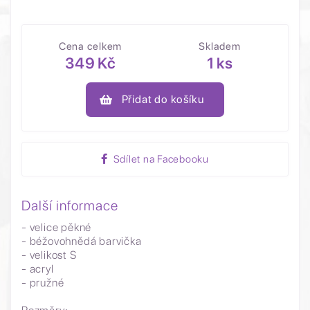
Cena celkem
Skladem
349 Kč
1 ks
Přidat do košíku
Sdílet na Facebooku
Další informace
- velice pěkné
- béžovohnědá barvička
- velikost S
- acryl
- pružné