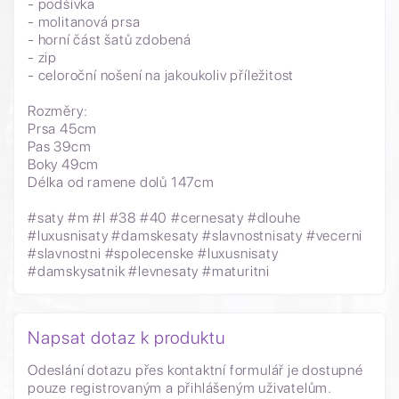
- podšívka
- molitanová prsa
- horní část šatů zdobená
- zip
- celoroční nošení na jakoukoliv příležitost
Rozměry:
Prsa 45cm
Pas 39cm
Boky 49cm
Délka od ramene dolů 147cm
#saty #m #l #38 #40 #cernesaty #dlouhe
#luxusnisaty #damskesaty #slavnostnisaty #vecerni
#slavnostni #spolecenske #luxusnisaty
#damskysatnik #levnesaty #maturitni
Napsat dotaz k produktu
Odeslání dotazu přes kontaktní formulář je dostupné
pouze registrovaným a přihlášeným uživatelům.