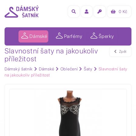
0
Kč
Dámské
Parfémy
Šperky
Slavnostní šaty na jakoukoliv
Zpět
příležitost
Dámský šatník
Dámské
Oblečení
Šaty
Slavnostní šaty
na jakoukoliv příležitost