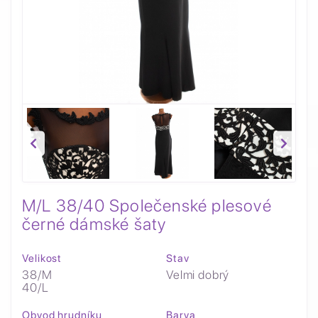
M/L 38/40 Společenské plesové
černé dámské šaty
Velikost
Stav
38/M
Velmi dobrý
40/L
Obvod hrudníku
Barva