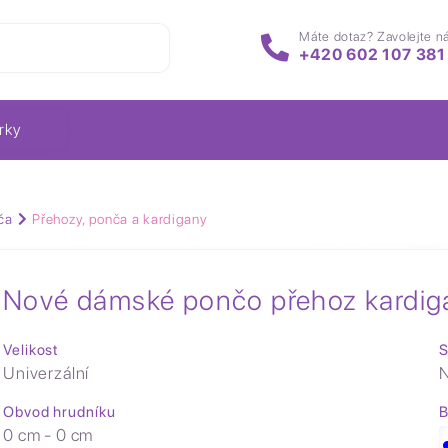
Máte dotaz? Zavolejte n
+420 602 107 381
rky
ča
Přehozy, ponča a kardigany
Nové dámské pončo přehoz kardig
Velikost
S
Univerzální
N
Obvod hrudníku
B
0 cm - 0 cm