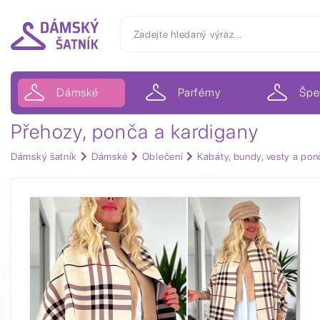
Dámské
Parfémy
Špe
Přehozy, ponča a kardigany
Dámský šatník
Dámské
Oblečení
Kabáty, bundy, vesty a pon