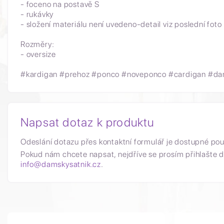
- foceno na postavě S
- rukávky
- složení materiálu není uvedeno-detail viz poslední foto
Rozměry:
- oversize
#kardigan #prehoz #ponco #noveponco #cardigan #da
Napsat dotaz k produktu
Odeslání dotazu přes kontaktní formulář je dostupné po
Pokud nám chcete napsat, nejdříve se prosím přihlašte d
info@damskysatnik.cz
.