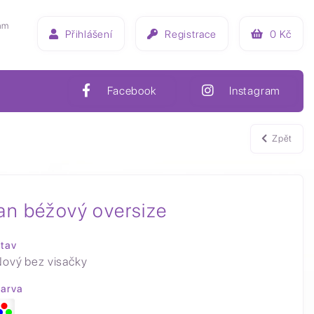
ám
Přihlášení
Registrace
0
Kč
Facebook
Instagram
Zpět
an béžový oversize
tav
ový bez visačky
arva