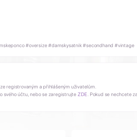
mskeponco #oversize #damskysatnik #secondhand #vintage
uze registrovaným a přihlášeným uživatelům.
o svého účtu, nebo se zaregistrujte
ZDE
. Pokud se nechcete z