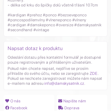
Rozměry:
- délka od krku do špičky dolů včetně třásní 107cm
#kardigan #prehoz #ponco #bezoeveponco
#poncospodilemvlny #vlneneponco #vlneny
#cardigan #damskeponco #oversize #damskysatnik
#secondhand #vintage
Napsat dotaz k produktu
Odeslání dotazu přes kontaktní formulář je dostupné
pouze registrovaným a přihlášeným uživatelům.
Pokud nám chcete napsat, nejdříve se prosím
přihlašte do svého účtu, nebo se zaregistrujte
ZDE
.
Pokud se nechcete zaregistrovat můžete nám napsat
e-mailem na adresu
info@damskysatnik.cz
.
O nás
Napište nám
Facebook
Doprava