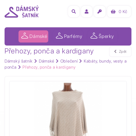
0
Kč
Dámské
Parfémy
Šperky
Přehozy, ponča a kardigany
Zpět
Dámský šatník
Dámské
Oblečení
Kabáty, bundy, vesty a
ponča
Přehozy, ponča a kardigany