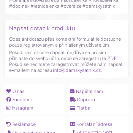
#celenka #dovlasu #damskacelenka #novacelenka
#doplnek #letnicelenka #oversize #damskysatnik
Napsat dotaz k produktu
Odeslání dotazu přes kontaktní formulář je dostupné
pouze registrovaným a přihlášeným uživatelům.
Pokud nám chcete napsat, nejdříve se prosím
přihlašte do svého účtu, nebo se zaregistrujte
ZDE
.
Pokud se nechcete zaregistrovat můžete nám napsat
e-mailem na adresu
info@damskysatnik.cz
.
O nás
Napište nám
Facebook
Doprava
Instagram
Platba
Reklamace
Kontaktní adresa
Obchodní podmínky
+420602107381