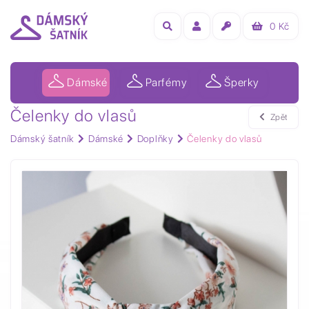
0
Kč
Dámské
Parfémy
Šperky
Čelenky do vlasů
Zpět
Dámský šatník
Dámské
Doplňky
Čelenky do vlasů