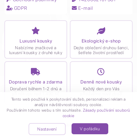
GDPR
E-mail
Luxusní kousky
Ekologický e-shop
Nabízíme značkové a
Dejte oblečení druhou šanci,
luxusní kousky z druhé ruky
šetřete životní prostředí
Doprava rychle a zdarma
Denně nové kousky
Doručení během 1-2 dnů a
Každý den pro Vás
při nákupu nad 1 490 Kč
přidáváme nové zboží
zdarma
Tento web používá k poskytování služeb, personalizaci reklam a
analýze návštěvnosti soubory cookie.
Používáním tohoto webu s tím souhlasíte.
Zásady používání souborů
cookie
Vytvořil
Kubiro
© 2021
V pořádku
Nastavení