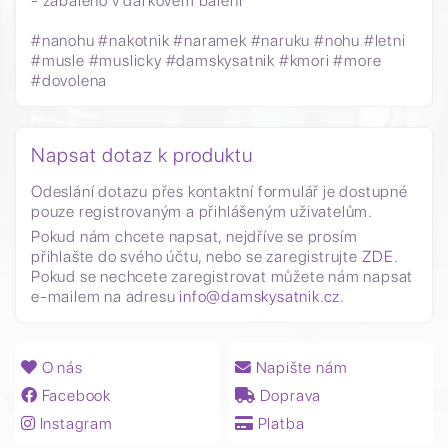
- zabaleno v dárkovém balení
#nanohu #nakotnik #naramek #naruku #nohu #letni
#musle #muslicky #damskysatnik #kmori #more
#dovolena
Napsat dotaz k produktu
Odeslání dotazu přes kontaktní formulář je dostupné
pouze registrovaným a přihlášeným uživatelům.
Pokud nám chcete napsat, nejdříve se prosím
přihlašte do svého účtu, nebo se zaregistrujte
ZDE
.
Pokud se nechcete zaregistrovat můžete nám napsat
e-mailem na adresu
info@damskysatnik.cz
.
O nás
Napište nám
Facebook
Doprava
Instagram
Platba