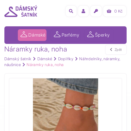
0
Kč
Dámské
Parfémy
Šperky
Náramky ruka, noha
Zpět
Dámský šatník
Dámské
Doplňky
Náhrdelníky, náramky,
náušnice
Náramky ruka, noha