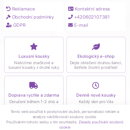
Reklamace
Kontaktní adresa
Obchodní podmínky
+420602107381
GDPR
E-mail
Luxusní kousky
Ekologický e-shop
Nabízíme značkové a
Dejte oblečení druhou šanci,
luxusní kousky z druhé ruky
šetřete životní prostředí
Doprava rychle a zdarma
Denně nové kousky
Doručení během 1-2 dnů a
Každý den pro Vás
při nákupu nad 1 490 Kč
přidáváme nové zboží
zdarma
Tento web používá k poskytování služeb, personalizaci reklam a
analýze návštěvnosti soubory cookie.
Používáním tohoto webu s tím souhlasíte.
Zásady používání souborů
cookie