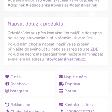
#celenka #dovlasu #damskacelenka #novacelenka
#doplnek #letnicelenka #oversize #damskysatnik
Napsat dotaz k produktu
Odeslání dotazu přes kontaktní formulář je dostupné
pouze registrovaným a přihlášeným uživatelům.
Pokud nám chcete napsat, nejdříve se prosím
přihlašte do svého účtu, nebo se zaregistrujte
ZDE
.
Pokud se nechcete zaregistrovat můžete nám napsat
e-mailem na adresu
info@damskysatnik.cz
.
O nás
Napište nám
Facebook
Doprava
Instagram
Platba
Reklamace
Kontaktní adresa
Obchodní podmínky
+420602107381