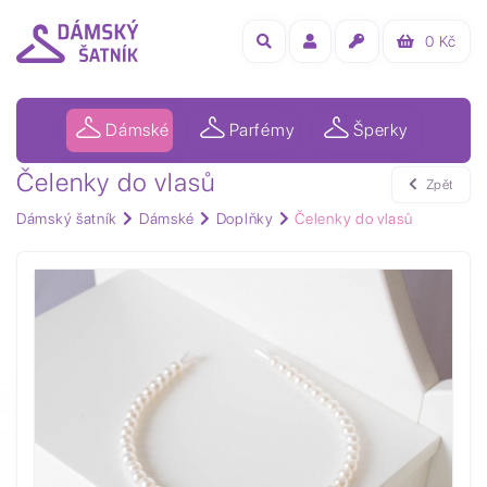
0
Kč
Dámské
Parfémy
Šperky
Čelenky do vlasů
Zpět
Dámský šatník
Dámské
Doplňky
Čelenky do vlasů