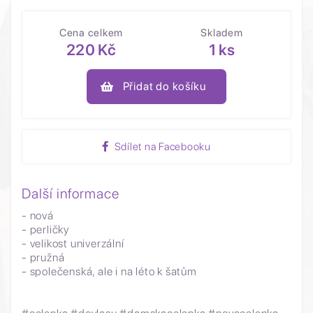
Cena celkem
Skladem
220 Kč
1 ks
Přidat do košíku
Sdílet na Facebooku
Další informace
- nová
- perličky
- velikost univerzální
- pružná
- společenská, ale i na léto k šatům