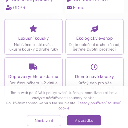
GDPR
E-mail
Luxusní kousky
Ekologický e-shop
Nabízíme značkové a
Dejte oblečení druhou šanci,
luxusní kousky z druhé ruky
šetřete životní prostředí
Doprava rychle a zdarma
Denně nové kousky
Doručení během 1-2 dnů a
Každý den pro Vás
při nákupu nad 1 490 Kč
přidáváme nové zboží
zdarma
Tento web používá k poskytování služeb, personalizaci reklam a
analýze návštěvnosti soubory cookie.
Používáním tohoto webu s tím souhlasíte.
Zásady používání souborů
cookie
Vytvořil
Kubiro
© 2021
V pořádku
Nastavení