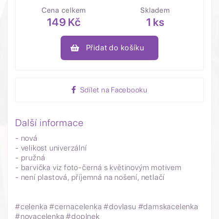
Cena celkem
Skladem
149 Kč
1 ks
Přidat do košíku
Sdílet na Facebooku
Další informace
- nová
- velikost univerzální
- pružná
- barvička viz foto-černá s květinovým motivem
- není plastová, příjemná na nošení, netlačí
#celenka #cernacelenka #dovlasu #damskacelenka
#novacelenka #doplnek