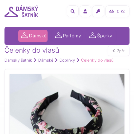
0
Kč
Dámské
Parfémy
Šperky
Čelenky do vlasů
Zpět
Dámský šatník
Dámské
Doplňky
Čelenky do vlasů