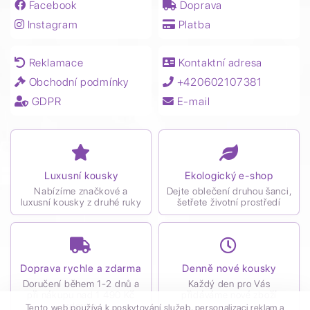
Facebook
Doprava
Instagram
Platba
Reklamace
Kontaktní adresa
Obchodní podmínky
+420602107381
GDPR
E-mail
Luxusní kousky
Ekologický e-shop
Nabízíme značkové a
Dejte oblečení druhou šanci,
luxusní kousky z druhé ruky
šetřete životní prostředí
Doprava rychle a zdarma
Denně nové kousky
Doručení během 1-2 dnů a
Každý den pro Vás
při nákupu nad 1 490 Kč
přidáváme nové zboží
zdarma
Tento web používá k poskytování služeb, personalizaci reklam a