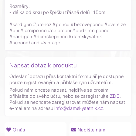
Rozměry:
- délka od krku po špičku třásně dolů 115cm
#kardigan #prehoz #ponco #bezoveponco #oversize
#uni #jarniponco #celorocni #podzimniponco
#cardigan #damskeponco #damskysatnik
#secondhand #vintage
Napsat dotaz k produktu
Odeslání dotazu přes kontaktní formulář je dostupné
pouze registrovaným a přihlášeným uživatelům.
Pokud nám chcete napsat, nejdříve se prosím
přihlašte do svého účtu, nebo se zaregistrujte
ZDE
.
Pokud se nechcete zaregistrovat můžete nám napsat
e-mailem na adresu
info@damskysatnik.cz
.
O nás
Napište nám