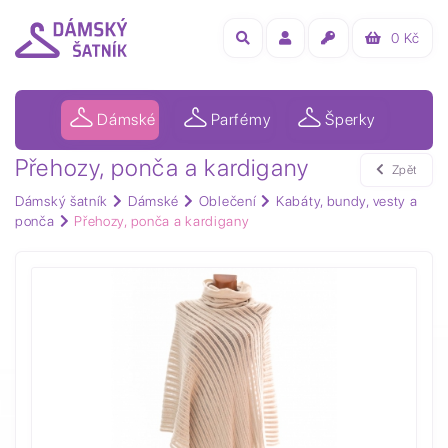
0
Kč
Dámské
Parfémy
Šperky
Přehozy, ponča a kardigany
Zpět
Dámský šatník
Dámské
Oblečení
Kabáty, bundy, vesty a
ponča
Přehozy, ponča a kardigany