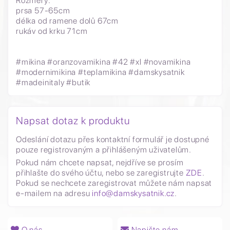
Rozměry:
prsa 57-65cm
délka od ramene dolů 67cm
rukáv od krku 71cm
#mikina #oranzovamikina #42 #xl #novamikina
#modernimikina #teplamikina #damskysatnik
#madeinitaly #butik
Napsat dotaz k produktu
Odeslání dotazu přes kontaktní formulář je dostupné
pouze registrovaným a přihlášeným uživatelům.
Pokud nám chcete napsat, nejdříve se prosím
přihlašte do svého účtu, nebo se zaregistrujte
ZDE
.
Pokud se nechcete zaregistrovat můžete nám napsat
e-mailem na adresu
info@damskysatnik.cz
.
O nás
Napište nám