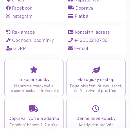
Facebook
Doprava
Instagram
Platba
Reklamace
Kontaktní adresa
Obchodní podmínky
+420602107381
GDPR
E-mail
Luxusní kousky
Ekologický e-shop
Nabízíme značkové a
Dejte oblečení druhou šanci,
luxusní kousky z druhé ruky
šetřete životní prostředí
Doprava rychle a zdarma
Denně nové kousky
Doručení během 1-2 dnů a
Každý den pro Vás
při nákupu nad 1 490 Kč
přidáváme nové zboží