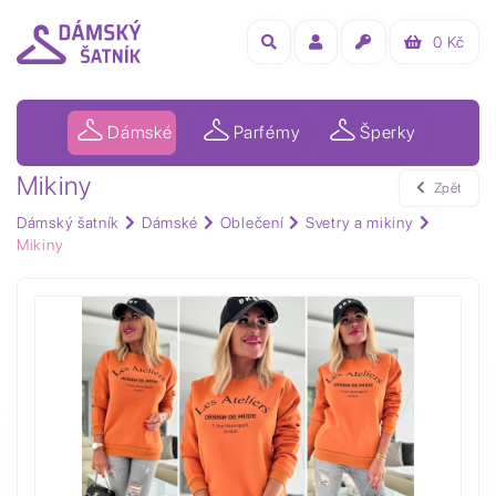
0
Kč
Dámské
Parfémy
Šperky
Mikiny
Zpět
Dámský šatník
Dámské
Oblečení
Svetry a mikiny
Mikiny