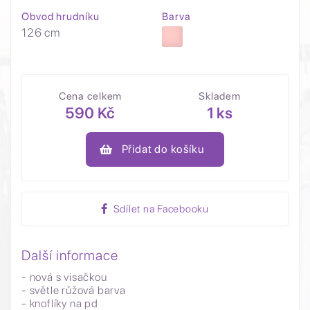
Obvod hrudníku
Barva
126 cm
Cena celkem
Skladem
590 Kč
1 ks
Přidat do košíku
Sdílet na Facebooku
Další informace
- nová s visačkou
- světle růžová barva
- knoflíky na pd