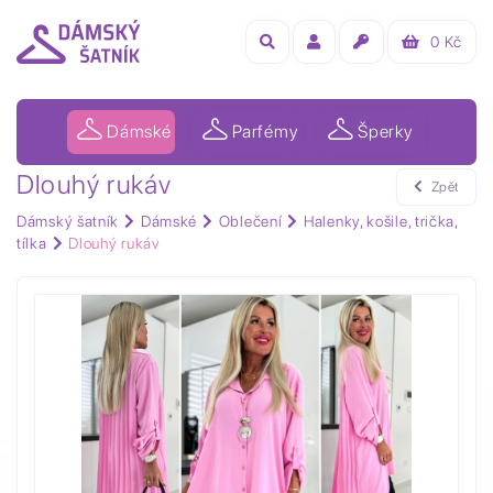
0
Kč
Dámské
Parfémy
Šperky
Dlouhý rukáv
Zpět
Dámský šatník
Dámské
Oblečení
Halenky, košile, trička,
tílka
Dlouhý rukáv