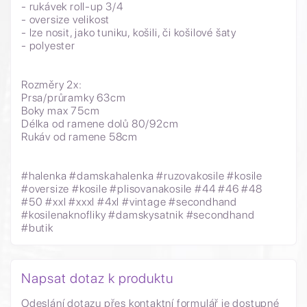
- rukávek roll-up 3/4
- oversize velikost
- lze nosit, jako tuniku, košili, či košilové šaty
- polyester
Rozměry 2x:
Prsa/průramky 63cm
Boky max 75cm
Délka od ramene dolů 80/92cm
Rukáv od ramene 58cm
#halenka #damskahalenka #ruzovakosile #kosile
#oversize #kosile #plisovanakosile #44 #46 #48
#50 #xxl #xxxl #4xl #vintage #secondhand
#kosilenaknofliky #damskysatnik #secondhand
#butik
Napsat dotaz k produktu
Odeslání dotazu přes kontaktní formulář je dostupné