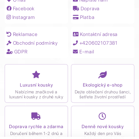
Facebook
Doprava
Instagram
Platba
Reklamace
Kontaktní adresa
Obchodní podmínky
+420602107381
GDPR
E-mail
Luxusní kousky
Ekologický e-shop
Nabízíme značkové a
Dejte oblečení druhou šanci,
luxusní kousky z druhé ruky
šetřete životní prostředí
Doprava rychle a zdarma
Denně nové kousky
Doručení během 1-2 dnů a
Každý den pro Vás
při nákupu nad 1 490 Kč
přidáváme nové zboží