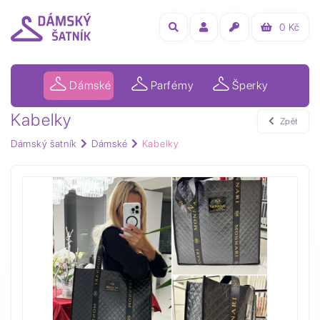
0
Kč
Dámské
Parfémy
Šperky
Kabelky
Zpět
Dámský šatník
Dámské
Kabelky