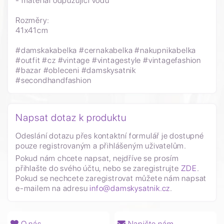
- materiál odpuzující vodu
Rozměry:
41x41cm
#damskakabelka #cernakabelka #nakupnikabelka
#outfit #cz #vintage #vintagestyle #vintagefashion
#bazar #obleceni #damskysatnik
#secondhandfashion
Napsat dotaz k produktu
Odeslání dotazu přes kontaktní formulář je dostupné
pouze registrovaným a přihlášeným uživatelům.
Pokud nám chcete napsat, nejdříve se prosím
přihlašte do svého účtu, nebo se zaregistrujte
ZDE
.
Pokud se nechcete zaregistrovat můžete nám napsat
e-mailem na adresu
info@damskysatnik.cz
.
O nás
Napište nám