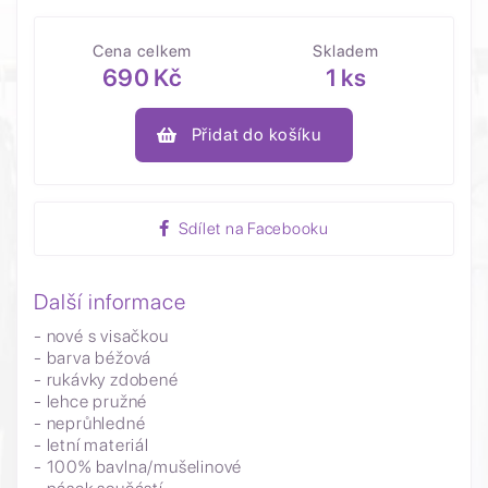
Cena celkem
Skladem
690 Kč
1 ks
Přidat do košíku
Sdílet na Facebooku
Další informace
- nové s visačkou
- barva béžová
- rukávky zdobené
- lehce pružné
- neprůhledné
- letní materiál
- 100% bavlna/mušelinové