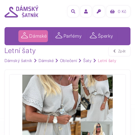
0
Kč
Dámské
Parfémy
Šperky
Letní šaty
Zpět
Dámský šatník
Dámské
Oblečení
Šaty
Letní šaty