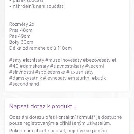
- pásek součástí
- náhrdelník není součástí
Rozměry 2x:
Prsa 48cm
Pas 49cm
Boky 60cm
Délka od ramene dolů 110cm
#saty #letnisaty #muselinovesaty #bezovesaty #l
#40 #damskesaty #slavnostnisaty #vecerni
#slavnostni #spolecenske #luxusnisaty
#damskysatnik #levnesaty #maturitni #butik
#secondhand
Napsat dotaz k produktu
Odeslání dotazu přes kontaktní formulář je dostupné
pouze registrovaným a přihlášeným uživatelům.
Pokud nám chcete napsat, nejdříve se prosím