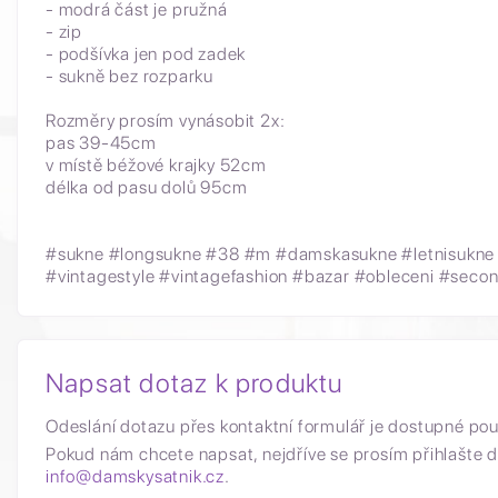
- modrá část je pružná
- zip
- podšívka jen pod zadek
- sukně bez rozparku
Rozměry prosím vynásobit 2x:
pas 39-45cm
v místě béžové krajky 52cm
délka od pasu dolů 95cm
#sukne #longsukne #38 #m #damskasukne #letnisukne 
#vintagestyle #vintagefashion #bazar #obleceni #seco
Napsat dotaz k produktu
Odeslání dotazu přes kontaktní formulář je dostupné po
Pokud nám chcete napsat, nejdříve se prosím přihlašte d
info@damskysatnik.cz
.