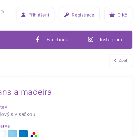
ám
Přihlášení
Registrace
0
Kč
Facebook
Instagram
Zpět
ans a madeira
tav
ový s visačkou
arva