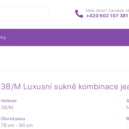
Máte dotaz? Zavolejte n
+420 602 107 381
rky
38/M Luxusní sukně kombinace je
Velikost
S
38/M
N
Obvod pasu
B
78 cm - 90 cm