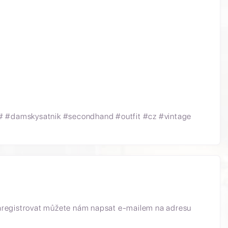
# #damskysatnik #secondhand #outfit #cz #vintage
aregistrovat můžete nám napsat e-mailem na adresu