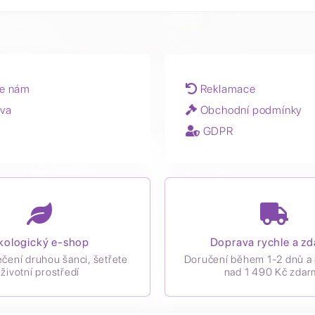
e nám
Reklamace
va
Obchodní podmínky
GDPR
kologický e-shop
Doprava rychle a z
ečení druhou šanci, šetřete
Doručení během 1-2 dnů a 
životní prostředí
nad 1 490 Kč zdar