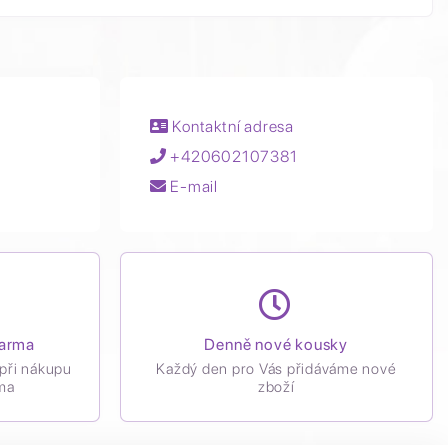
Kontaktní adresa
+420602107381
E-mail
darma
Denně nové kousky
při nákupu
Každý den pro Vás přidáváme nové
ma
zboží