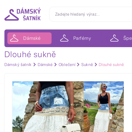
Dámské
Parfémy
Špe
Dlouhé sukně
Dámský šatník
Dámské
Oblečení
Sukně
Dlouhé sukně