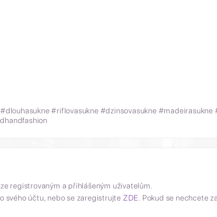
#dlouhasukne #riflovasukne #dzinsovasukne #madeirasukne 
ndhandfashion
uze registrovaným a přihlášeným uživatelům.
o svého účtu, nebo se zaregistrujte
ZDE
. Pokud se nechcete z