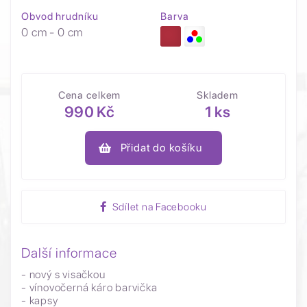
Obvod hrudníku
Barva
0 cm - 0 cm
Cena celkem
Skladem
990 Kč
1 ks
Přidat do košíku
Sdílet na Facebooku
Další informace
- nový s visačkou
- vínovočerná káro barvička
- kapsy