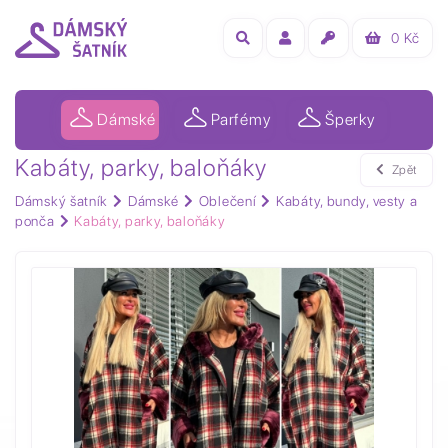
0
Kč
Dámské
Parfémy
Šperky
Kabáty, parky, baloňáky
Zpět
Dámský šatník
Dámské
Oblečení
Kabáty, bundy, vesty a
ponča
Kabáty, parky, baloňáky