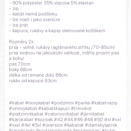
- 60% polyester 35% viscose 5% elastan
- zip
- kabát nemá podšívku
- lze nosit i jako oversize
- lze prát
- kapuce, rukávy a kapsy olemované kožíškem
Rozměry 2x:
prsa - volné, rukávy raglánového střihu /70-85cm/
prsa sednou na jakoukoliv velikost, měřte prosím pas
a boky/
pas 70cm
boky 68cm
délka od ramene dolů 86cm
rukáv od kapuce 63cm
#kabat #novykabat #podzimni #parka #kabatnazip
#vinovykabat #kabatskapuci #trenckot
#podzimnikabat #celorocnikabat #jarnikabat
#karokabat #kozisek #42 #44 #46 #48 #50 #xl #xxl
#xxxl #4xl #5xl #oversize #kabatek #damskysatnik
#jarnibunda #podzimnibunda #madeinitaly #butik