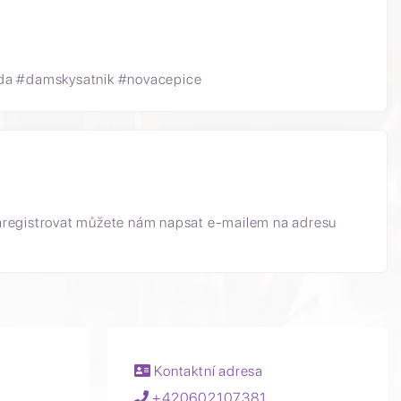
oda #damskysatnik #novacepice
aregistrovat můžete nám napsat e-mailem na adresu
Kontaktní adresa
+420602107381