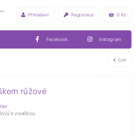
ám
Přihlášení
Registrace
0
Kč
Facebook
Instagram
Zpět
íškem růžové
tav
ový s visačkou