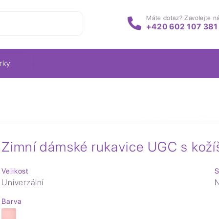
Máte dotaz? Zavolejte n
+420 602 107 381
rky
Zimní dámské rukavice UGC s kož
Velikost
S
Univerzální
N
Barva