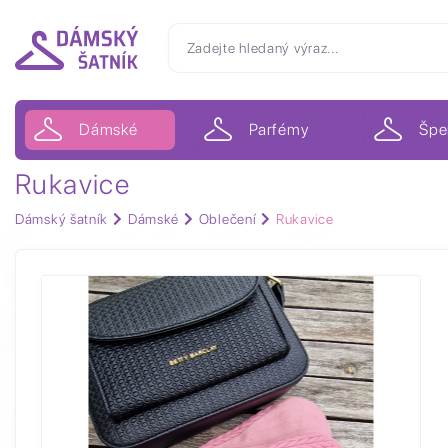
Dámské
Parfémy
Špe
Rukavice
Dámský šatník
Dámské
Oblečení
Rukavice