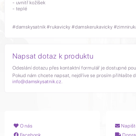
- uvnitř kožíšek
- teplé
#damskysatnik #rukavicky #damskerukavicky #zimniruk
Napsat dotaz k produktu
Odeslání dotazu přes kontaktní formulář je dostupné po
Pokud nám chcete napsat, nejdříve se prosím přihlašte d
info@damskysatnik.cz
.
O nás
Napišt
Facebook
Dopra