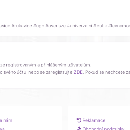
avice #rukavice #ugc #overisze #univerzalni #butik #levnam
uze registrovaným a přihlášeným uživatelům.
o svého účtu, nebo se zaregistrujte
ZDE
. Pokud se nechcete z
e nám
Reklamace
va
Obchodní podmínky