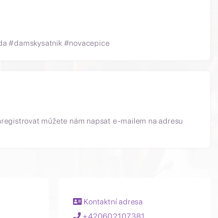
oda #damskysatnik #novacepice
aregistrovat můžete nám napsat e-mailem na adresu
Kontaktní adresa
+420602107381