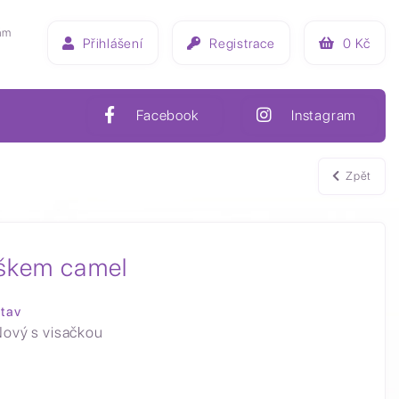
ám
Přihlášení
Registrace
0
Kč
Facebook
Instagram
Zpět
íškem camel
tav
ový s visačkou