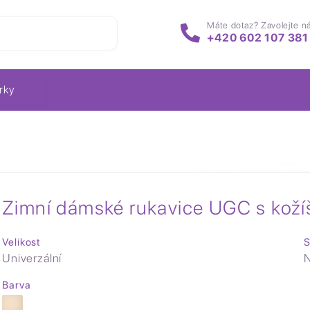
Máte dotaz? Zavolejte n
+420 602 107 381
rky
Zimní dámské rukavice UGC s kož
Velikost
S
Univerzální
N
Barva