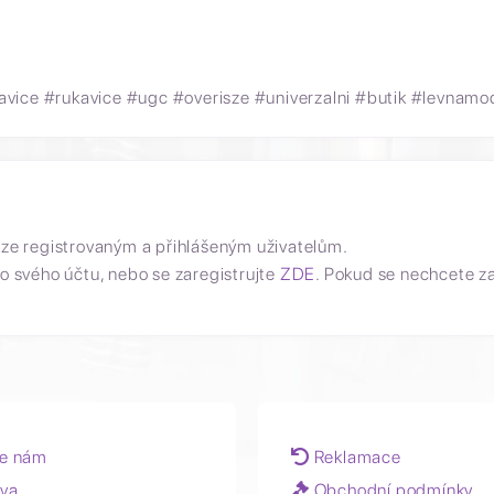
avice #rukavice #ugc #overisze #univerzalni #butik #levnam
uze registrovaným a přihlášeným uživatelům.
o svého účtu, nebo se zaregistrujte
ZDE
. Pokud se nechcete z
e nám
Reklamace
va
Obchodní podmínky