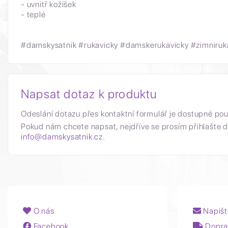
- uvnitř kožíšek
- teplé
#damskysatnik #rukavicky #damskerukavicky #zimniruk
Napsat dotaz k produktu
Odeslání dotazu přes kontaktní formulář je dostupné po
Pokud nám chcete napsat, nejdříve se prosím přihlašte d
info@damskysatnik.cz
.
O nás
Napišt
Facebook
Dopra