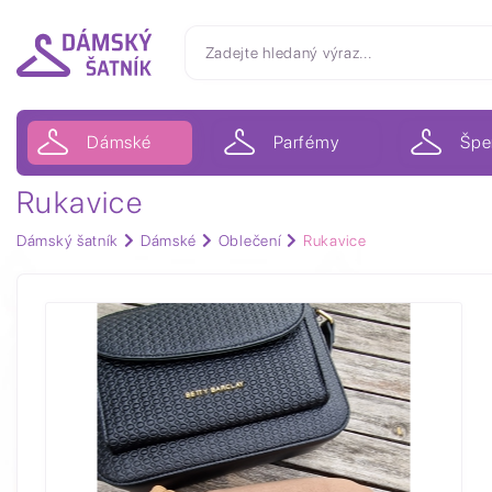
Dámské
Parfémy
Špe
Rukavice
Dámský šatník
Dámské
Oblečení
Rukavice