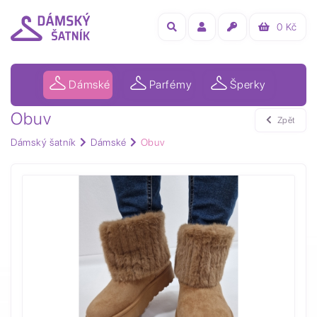
0
Kč
Dámské
Parfémy
Šperky
Obuv
Zpět
Dámský šatník
Dámské
Obuv