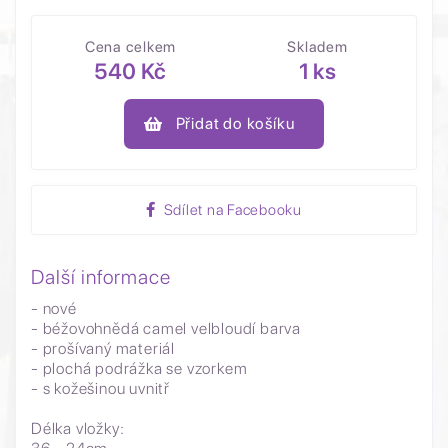
Cena celkem
Skladem
540 Kč
1 ks
Přidat do košíku
Sdílet na Facebooku
Další informace
- nové
- béžovohnědá camel velbloudí barva
- prošívaný materiál
- plochá podrážka se vzorkem
- s kožešinou uvnitř
Délka vložky: