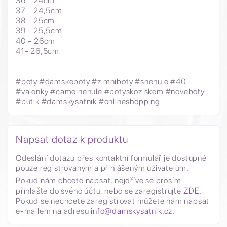
36 - 24cm
37 - 24,5cm
38 - 25cm
39 - 25,5cm
40 - 26cm
41- 26,5cm
#boty #damskeboty #zimniboty #snehule #40
#valenky #camelnehule #botyskoziskem #noveboty
#butik #damskysatnik #onlineshopping
Napsat dotaz k produktu
Odeslání dotazu přes kontaktní formulář je dostupné
pouze registrovaným a přihlášeným uživatelům.
Pokud nám chcete napsat, nejdříve se prosím
přihlašte do svého účtu, nebo se zaregistrujte
ZDE
.
Pokud se nechcete zaregistrovat můžete nám napsat
e-mailem na adresu
info@damskysatnik.cz
.