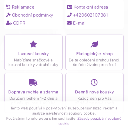
Reklamace
Kontaktní adresa
Obchodní podmínky
+420602107381
GDPR
E-mail
Luxusní kousky
Ekologický e-shop
Nabízíme značkové a
Dejte oblečení druhou šanci,
luxusní kousky z druhé ruky
šetřete životní prostředí
Doprava rychle a zdarma
Denně nové kousky
Doručení během 1-2 dnů a
Každý den pro Vás
při nákupu nad 1 490 Kč
přidáváme nové zboží
zdarma
Tento web používá k poskytování služeb, personalizaci reklam a
analýze návštěvnosti soubory cookie.
Používáním tohoto webu s tím souhlasíte.
Zásady používání souborů
cookie