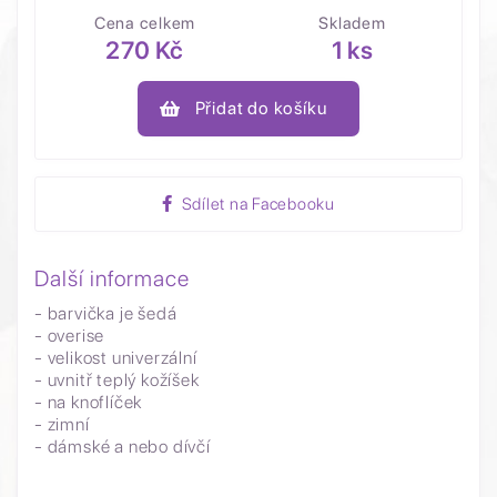
Cena celkem
Skladem
270 Kč
1 ks
Přidat do košíku
Sdílet na Facebooku
Další informace
- barvička je šedá
- overise
- velikost univerzální
- uvnitř teplý kožíšek
- na knoflíček
- zimní
- dámské a nebo dívčí