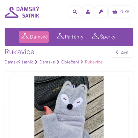
0
Kč
Dámské
Parfémy
Šperky
Rukavice
Zpět
Dámský šatník
Dámské
Oblečení
Rukavice