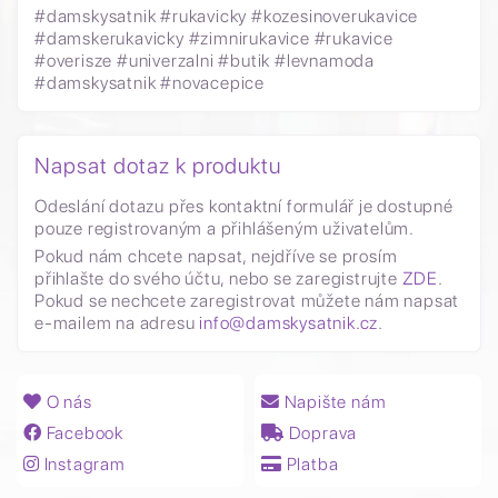
#damskysatnik #rukavicky #kozesinoverukavice
#damskerukavicky #zimnirukavice #rukavice
#overisze #univerzalni #butik #levnamoda
#damskysatnik #novacepice
Napsat dotaz k produktu
Odeslání dotazu přes kontaktní formulář je dostupné
pouze registrovaným a přihlášeným uživatelům.
Pokud nám chcete napsat, nejdříve se prosím
přihlašte do svého účtu, nebo se zaregistrujte
ZDE
.
Pokud se nechcete zaregistrovat můžete nám napsat
e-mailem na adresu
info@damskysatnik.cz
.
O nás
Napište nám
Facebook
Doprava
Instagram
Platba