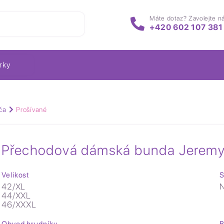
Máte dotaz? Zavolejte n
+420 602 107 381
rky
ča
Prošívané
Přechodová dámská bunda Jeremy
Velikost
S
42/XL
N
44/XXL
46/XXXL