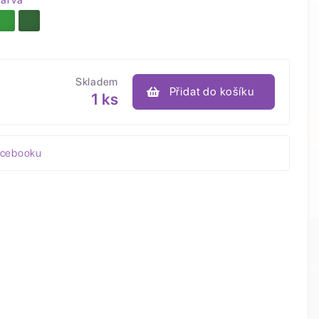
arva
Skladem
Přidat do košíku
1 ks
acebooku