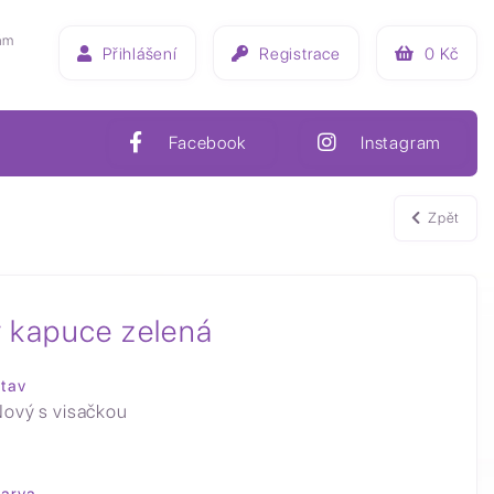
ám
Přihlášení
Registrace
0
Kč
Facebook
Instagram
Zpět
 kapuce zelená
tav
ový s visačkou