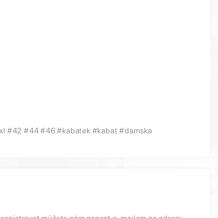
xl #42 #44 #46 #kabatek #kabat #damska