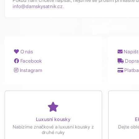
Pokud nám chcete napsat, nejdříve se prosím přihlašte d
info@damskysatnik.cz
.
O nás
Napišt
Facebook
Dopra
Instagram
Platba
Luxusní kousky
E
Nabízíme značkové a luxusní kousky z
Dejte obl
druhé ruky