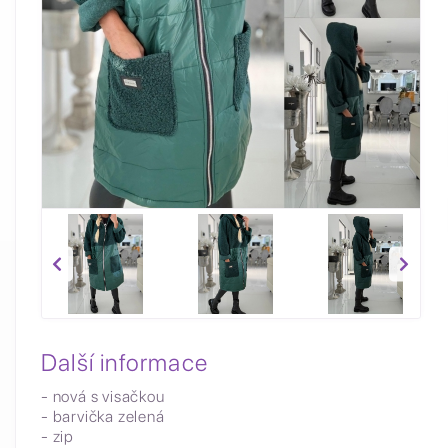
Další informace
- nová s visačkou
- barvička zelená
- zip