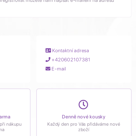
aregistrovat můžete nám napsat e-mailem na adresu
Kontaktní adresa
+420602107381
E-mail
darma
Denně nové kousky
při nákupu
Každý den pro Vás přidáváme nové
ma
zboží