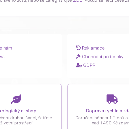
o svého účtu, nebo se zaregistrujte
ZDE
. Pokud se nechcete z
e nám
Reklamace
va
Obchodní podmínky
GDPR
kologický e-shop
Doprava rychle a z
ečení druhou šanci, šetřete
Doručení během 1-2 dnů a 
životní prostředí
nad 1 490 Kč zdar