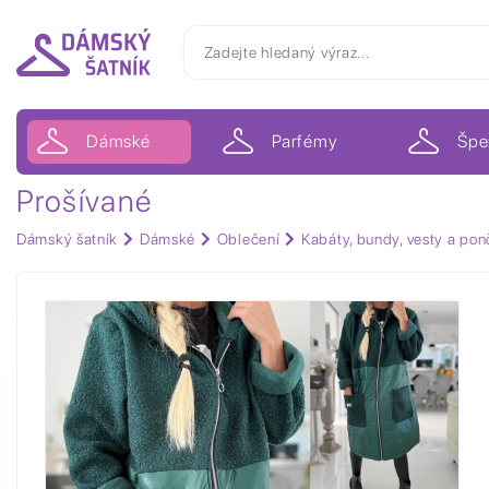
Dámské
Parfémy
Špe
Prošívané
Dámský šatník
Dámské
Oblečení
Kabáty, bundy, vesty a pon