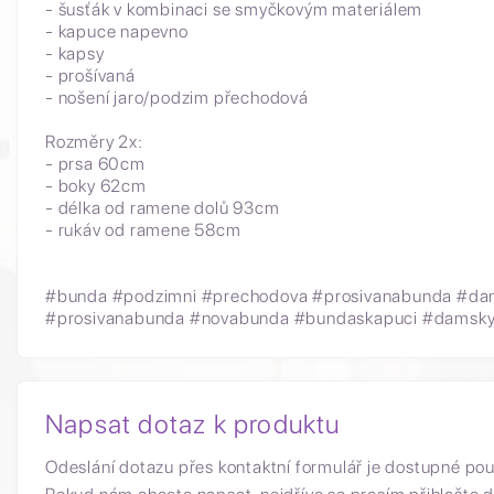
- šusťák v kombinaci se smyčkovým materiálem
- kapuce napevno
- kapsy
- prošívaná
- nošení jaro/podzim přechodová
Rozměry 2x:
- prsa 60cm
- boky 62cm
- délka od ramene dolů 93cm
- rukáv od ramene 58cm
#bunda #podzimni #prechodova #prosivanabunda #dam
#prosivanabunda #novabunda #bundaskapuci #damskys
Napsat dotaz k produktu
Odeslání dotazu přes kontaktní formulář je dostupné po