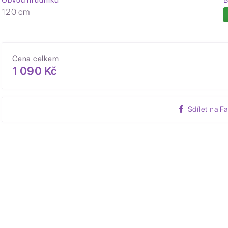
Obvod hrudníku
B
120 cm
Cena celkem
1 090 Kč
Sdílet na F