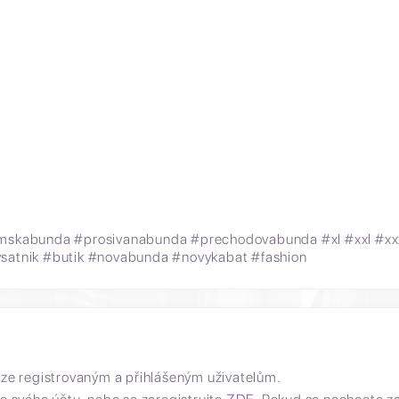
skabunda #prosivanabunda #prechodovabunda #xl #xxl #xx
atnik #butik #novabunda #novykabat #fashion
uze registrovaným a přihlášeným uživatelům.