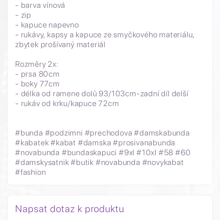
- barva vínová
- zip
- kapuce napevno
- rukávy, kapsy a kapuce ze smyčkového materiálu,
zbytek prošívaný materiál
Rozměry 2x:
- prsa 80cm
- boky 77cm
- délka od ramene dolů 93/103cm-zadní díl delší
- rukáv od krku/kapuce 72cm
#bunda #podzimni #prechodova #damskabunda
#kabatek #kabat #damska #prosivanabunda
#novabunda #bundaskapuci #9xl #10xl #58 #60
#damskysatnik #butik #novabunda #novykabat
#fashion
Napsat dotaz k produktu