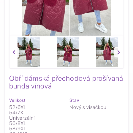
Obří dámská přechodová prošívaná
bunda vínová
Velikost
Stav
52/6XL
Nový s visačkou
54/7XL
Univerzální
56/8XL
58/9XL