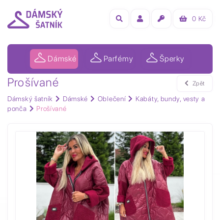
0
Kč
Dámské
Parfémy
Šperky
Prošívané
Zpět
Dámský šatník
Dámské
Oblečení
Kabáty, bundy, vesty a
ponča
Prošívané