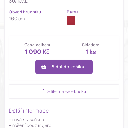
60/10XL
Obvod hrudníku
Barva
160 cm
Cena celkem
Skladem
1 090 Kč
1 ks
Přidat do košíku
Sdílet na Facebooku
Další informace
- nová s visačkou
- nošení podzim/jaro