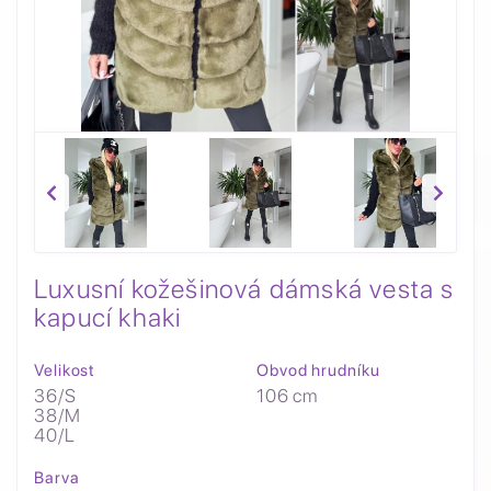
Luxusní kožešinová dámská vesta s
kapucí khaki
Velikost
Obvod hrudníku
36/S
106 cm
38/M
40/L
Barva