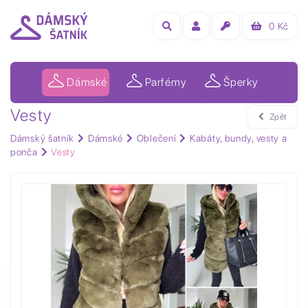
0
Kč
Dámské
Parfémy
Šperky
Vesty
Zpět
Dámský šatník
Dámské
Oblečení
Kabáty, bundy, vesty a
ponča
Vesty