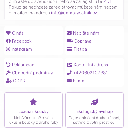
přihlašte do svého účtu, nebo se zaregistrujte
ZDE
.
Pokud se nechcete zaregistrovat můžete nám napsat
e-mailem na adresu
info@damskysatnik.cz
.
O nás
Napište nám
Facebook
Doprava
Instagram
Platba
Reklamace
Kontaktní adresa
Obchodní podmínky
+420602107381
GDPR
E-mail
Luxusní kousky
Ekologický e-shop
Nabízíme značkové a
Dejte oblečení druhou šanci,
luxusní kousky z druhé ruky
šetřete životní prostředí