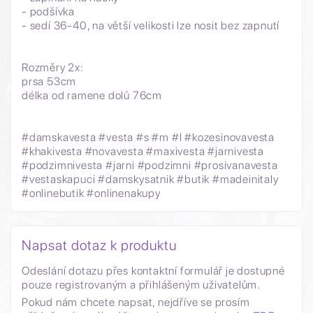
- podšívka
- sedí 36-40, na větší velikosti lze nosit bez zapnutí
Rozměry 2x:
prsa 53cm
délka od ramene dolů 76cm
#damskavesta #vesta #s #m #l #kozesinovavesta
#khakivesta #novavesta #maxivesta #jarnivesta
#podzimnivesta #jarni #podzimni #prosivanavesta
#vestaskapuci #damskysatnik #butik #madeinitaly
#onlinebutik #onlinenakupy
Napsat dotaz k produktu
Odeslání dotazu přes kontaktní formulář je dostupné
pouze registrovaným a přihlášeným uživatelům.
Pokud nám chcete napsat, nejdříve se prosím