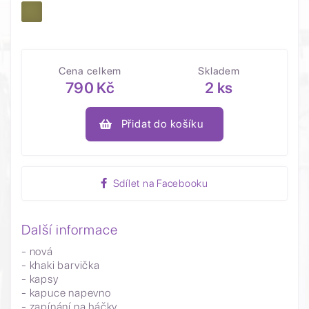
Cena celkem
Skladem
790 Kč
2 ks
Přidat do košíku
Sdílet na Facebooku
Další informace
- nová
- khaki barvička
- kapsy
- kapuce napevno
- zapínání na háčky