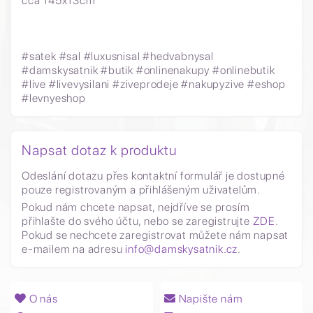
cca 145x13cm
#satek #sal #luxusnisal #hedvabnysal
#damskysatnik #butik #onlinenakupy #onlinebutik
#live #livevysilani #ziveprodeje #nakupyzive #eshop
#levnyeshop
Napsat dotaz k produktu
Odeslání dotazu přes kontaktní formulář je dostupné
pouze registrovaným a přihlášeným uživatelům.
Pokud nám chcete napsat, nejdříve se prosím
přihlašte do svého účtu, nebo se zaregistrujte
ZDE
.
Pokud se nechcete zaregistrovat můžete nám napsat
e-mailem na adresu
info@damskysatnik.cz
.
O nás
Napište nám