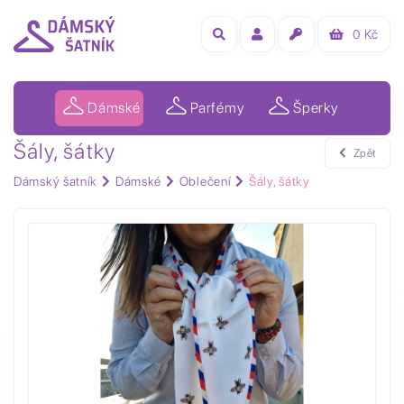
0
Kč
Dámské
Parfémy
Šperky
Šály, šátky
Zpět
Dámský šatník
Dámské
Oblečení
Šály, šátky