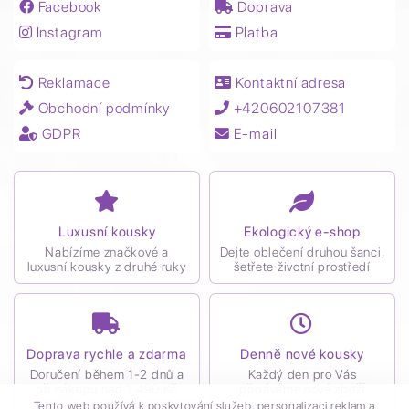
Facebook
Doprava
Instagram
Platba
Reklamace
Kontaktní adresa
Obchodní podmínky
+420602107381
GDPR
E-mail
Luxusní kousky
Ekologický e-shop
Nabízíme značkové a
Dejte oblečení druhou šanci,
luxusní kousky z druhé ruky
šetřete životní prostředí
Doprava rychle a zdarma
Denně nové kousky
Doručení během 1-2 dnů a
Každý den pro Vás
při nákupu nad 1 490 Kč
přidáváme nové zboží
zdarma
Tento web používá k poskytování služeb, personalizaci reklam a