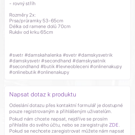
- rovný stříh
Rozměry 2x:
Prsa/průramky 53-65cm
Délka od ramene dolů 70cm
Rukáv od krku 65cm
#svetr #damskahalenka #svetr #damskysvetrik
#damskysvetr #secondhand #damskysatnik
#secondhand #butik #levneobleceni #onlinenakupy
#onlinebutik #onlinenakupy
Napsat dotaz k produktu
Odeslání dotazu přes kontaktní formulář je dostupné
pouze registrovaným a přihlášeným uživatelům.
Pokud nám chcete napsat, nejdříve se prosím
přihlašte do svého účtu, nebo se zaregistrujte
ZDE
.
Pokud se nechcete zaregistrovat můžete nám napsat