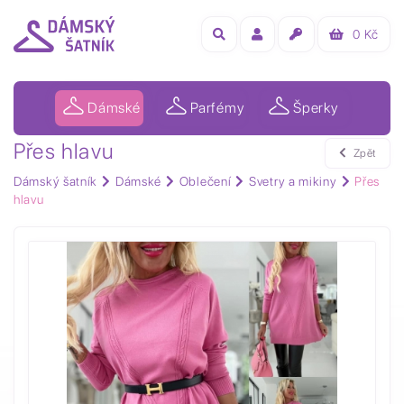
0
Kč
Dámské
Parfémy
Šperky
Přes hlavu
Zpět
Dámský šatník
Dámské
Oblečení
Svetry a mikiny
Přes
hlavu