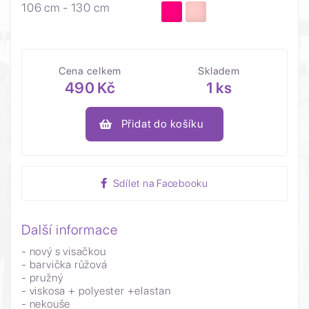
106 cm - 130 cm
Cena celkem
Skladem
490 Kč
1 ks
Přidat do košíku
Sdílet na Facebooku
Další informace
- nový s visačkou
- barvička růžová
- pružný
- viskosa + polyester +elastan
- nekouše