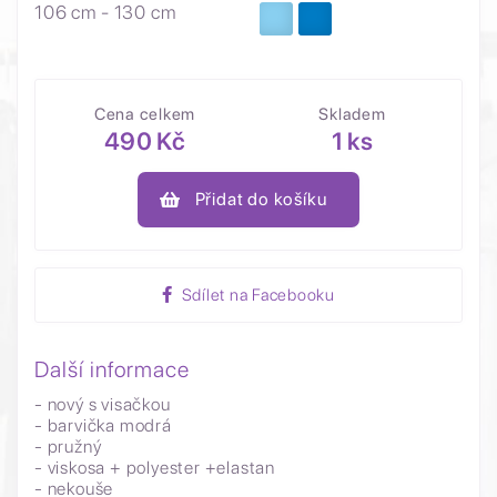
106 cm - 130 cm
Cena celkem
Skladem
490 Kč
1 ks
Přidat do košíku
Sdílet na Facebooku
Další informace
- nový s visačkou
- barvička modrá
- pružný
- viskosa + polyester +elastan
- nekouše