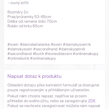
- rovný stříh
Rozměry 2x:
Prsa/průramky 53-65cm
Délka od ramene dolů 70cm
Rukáv od krku 65cm
#svetr #damskahalenka #svetr #damskysvetrik
#damskysvetr #secondhand #damskysatnik
#secondhand #butik #levneobleceni #onlinenakupy
#onlinebutik #onlinenakupy
Napsat dotaz k produktu
Odeslání dotazu přes kontaktní formulář je dostupné
pouze registrovaným a přihlášeným uživatelům.
Pokud nám chcete napsat, nejdříve se prosím
přihlašte do svého účtu, nebo se zaregistrujte
ZDE
.
Pokud se nechcete zaregistrovat můžete nám napsat