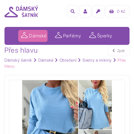
0
Kč
Dámské
Parfémy
Šperky
Přes hlavu
Zpět
Dámský šatník
Dámské
Oblečení
Svetry a mikiny
Přes
hlavu