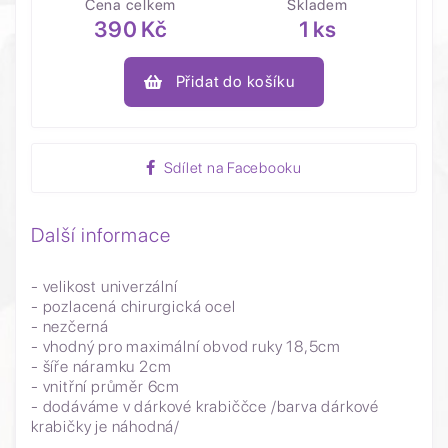
Cena celkem
Skladem
390 Kč
1 ks
Přidat do košíku
Sdílet na Facebooku
Další informace
- velikost univerzální
- pozlacená chirurgická ocel
- nezčerná
- vhodný pro maximální obvod ruky 18,5cm
- šíře náramku 2cm
- vnitřní průměr 6cm
- dodáváme v dárkové krabiččce /barva dárkové
krabičky je náhodná/