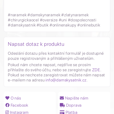
#naramek #damskynaramek #zlatynaramek
#chirurgickaocel #oversize #uni #dospolecnosti
#damskysatnik #butik #onlinenakupy #onlinebutik
Napsat dotaz k produktu
Odeslání dotazu přes kontaktní formulář je dostupné
pouze registrovaným a přihlášeným uživatelům.
Pokud nám chcete napsat, nejdříve se prosím
přihlašte do svého účtu, nebo se zaregistrujte
ZDE
.
Pokud se nechcete zaregistrovat můžete nám napsat
e-mailem na adresu
info@damskysatnik.cz
.
O nás
Napište nám
Facebook
Doprava
Instagram
Platba