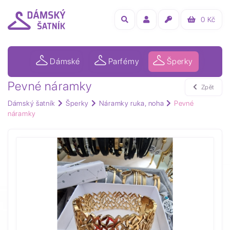
0
Kč
Dámské
Parfémy
Šperky
Pevné náramky
Zpět
Dámský šatník
Šperky
Náramky ruka, noha
Pevné
náramky