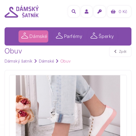
0
Kč
Dámské
Parfémy
Šperky
Obuv
Zpět
Dámský šatník
Dámské
Obuv