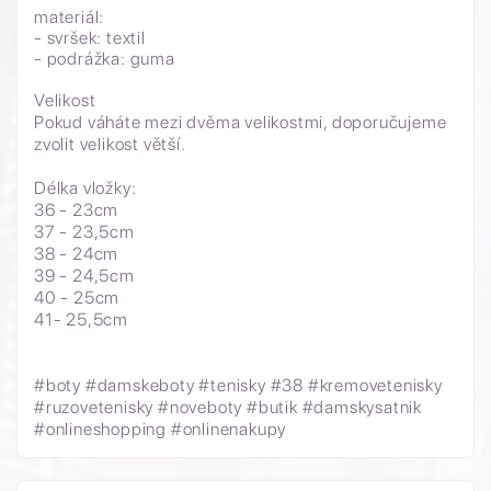
materiál:
- svršek: textil
- podrážka: guma
Velikost
Pokud váháte mezi dvěma velikostmi, doporučujeme
zvolit velikost větší.
Délka vložky:
36 - 23cm
37 - 23,5cm
38 - 24cm
39 - 24,5cm
40 - 25cm
41- 25,5cm
#boty #damskeboty #tenisky #38 #kremovetenisky
#ruzovetenisky #noveboty #butik #damskysatnik
#onlineshopping #onlinenakupy