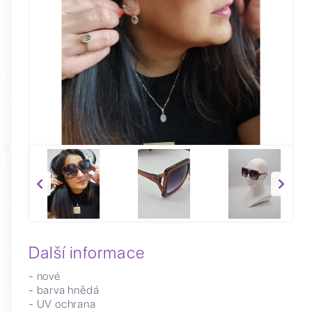
Další informace
- nové
- barva hnědá
- UV ochrana