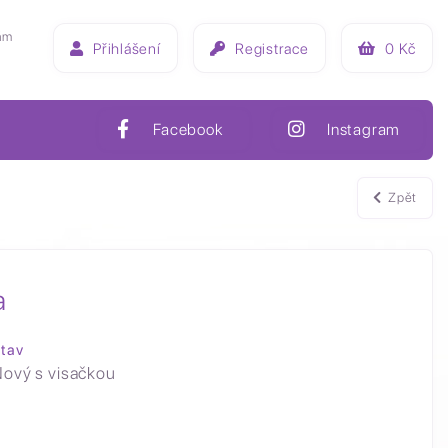
ám
Přihlášení
Registrace
0
Kč
Facebook
Instagram
Zpět
a
tav
ový s visačkou