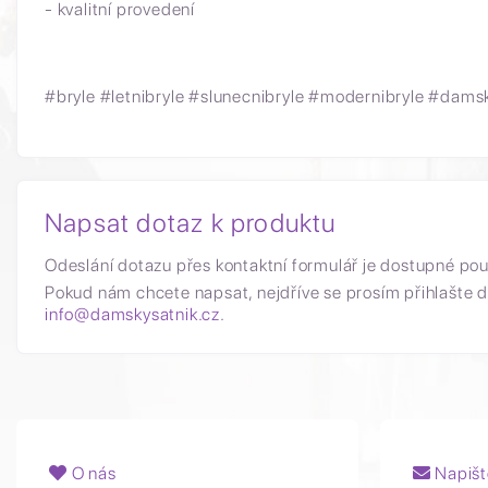
- kvalitní provedení
#bryle #letnibryle #slunecnibryle #modernibryle #dam
Napsat dotaz k produktu
Odeslání dotazu přes kontaktní formulář je dostupné po
Pokud nám chcete napsat, nejdříve se prosím přihlašte d
info@damskysatnik.cz
.
O nás
Napišt