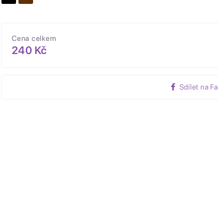
Cena celkem
240 Kč
Sdílet na F