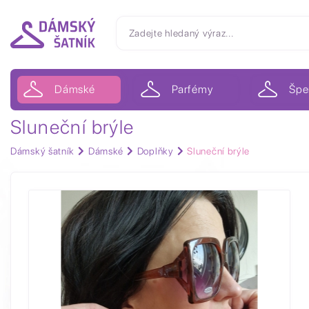
Dámské
Parfémy
Špe
Sluneční brýle
Dámský šatník
Dámské
Doplňky
Sluneční brýle