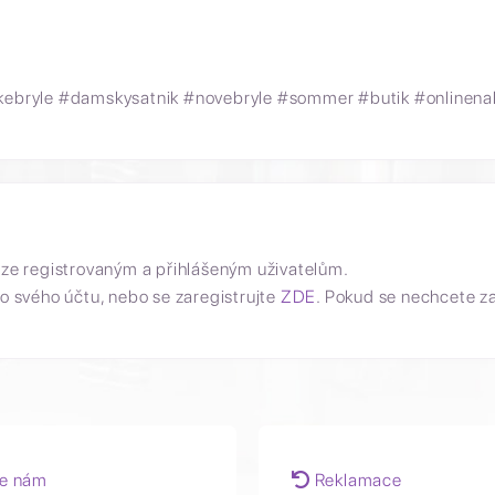
skebryle #damskysatnik #novebryle #sommer #butik #onlinen
uze registrovaným a přihlášeným uživatelům.
o svého účtu, nebo se zaregistrujte
ZDE
. Pokud se nechcete z
e nám
Reklamace