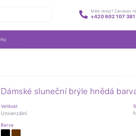
Máte dotaz? Zavolejte n
+420 602 107 381
rky
Dámské sluneční brýle hnědá barv
Velikost
S
Univerzální
N
Barva