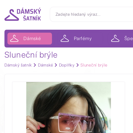
Dámské
Parfémy
Špe
Sluneční brýle
Dámský šatník
Dámské
Doplňky
Sluneční brýle