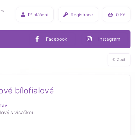
ám
Přihlášení
Registrace
0
Kč
Facebook
Instagram
Zpět
vé bílofialové
tav
ový s visačkou