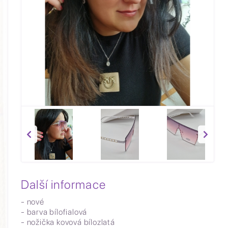
Další informace
- nové
- barva bílofialová
- nožička kovová bílozlatá