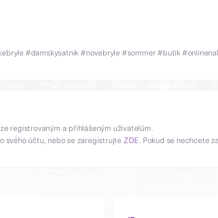
skebryle #damskysatnik #novebryle #sommer #butik #onlinen
uze registrovaným a přihlášeným uživatelům.
o svého účtu, nebo se zaregistrujte
ZDE
. Pokud se nechcete z