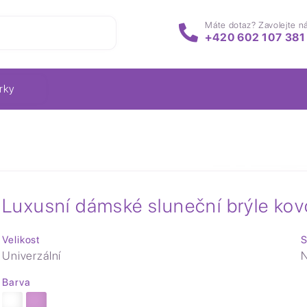
Máte dotaz? Zavolejte n
+420 602 107 381
rky
Luxusní dámské sluneční brýle kovo
Velikost
S
Univerzální
N
Barva