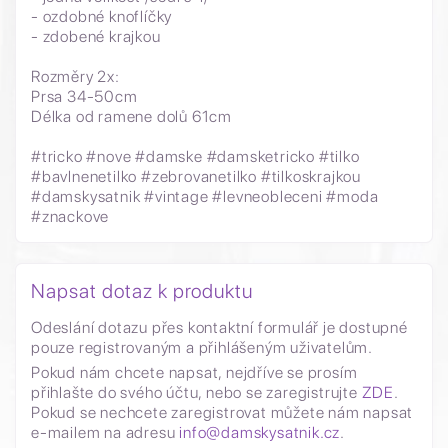
- ozdobné knoflíčky
- zdobené krajkou
Rozměry 2x:
Prsa 34-50cm
Délka od ramene dolů 61cm
#tricko #nove #damske #damsketricko #tilko
#bavlnenetilko #zebrovanetilko #tilkoskrajkou
#damskysatnik #vintage #levneobleceni #moda
#znackove
Napsat dotaz k produktu
Odeslání dotazu přes kontaktní formulář je dostupné
pouze registrovaným a přihlášeným uživatelům.
Pokud nám chcete napsat, nejdříve se prosím
přihlašte do svého účtu, nebo se zaregistrujte
ZDE
.
Pokud se nechcete zaregistrovat můžete nám napsat
e-mailem na adresu
info@damskysatnik.cz
.