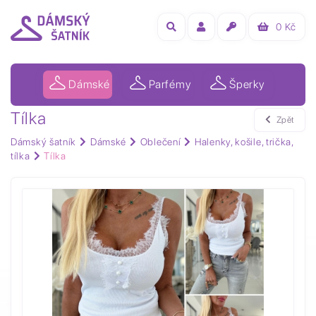
0
Kč
Dámské
Parfémy
Šperky
Tílka
Zpět
Dámský šatník
Dámské
Oblečení
Halenky, košile, trička,
tílka
Tílka