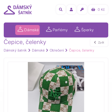
0
Kč
Dámské
Parfémy
Šperky
Čepice, čelenky
Zpět
Dámský šatník
Dámské
Oblečení
Čepice, čelenky