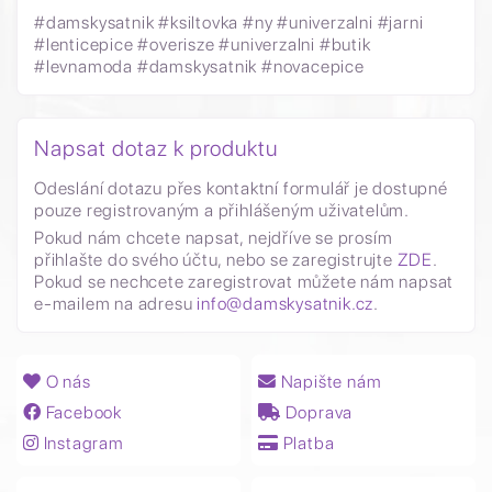
#damskysatnik #ksiltovka #ny #univerzalni #jarni
#lenticepice #overisze #univerzalni #butik
#levnamoda #damskysatnik #novacepice
Napsat dotaz k produktu
Odeslání dotazu přes kontaktní formulář je dostupné
pouze registrovaným a přihlášeným uživatelům.
Pokud nám chcete napsat, nejdříve se prosím
přihlašte do svého účtu, nebo se zaregistrujte
ZDE
.
Pokud se nechcete zaregistrovat můžete nám napsat
e-mailem na adresu
info@damskysatnik.cz
.
O nás
Napište nám
Facebook
Doprava
Instagram
Platba