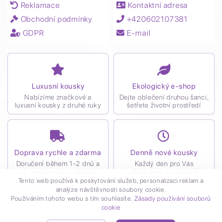
Reklamace
Kontaktní adresa
Obchodní podmínky
+420602107381
GDPR
E-mail
Luxusní kousky
Ekologický e-shop
Nabízíme značkové a
Dejte oblečení druhou šanci,
luxusní kousky z druhé ruky
šetřete životní prostředí
Doprava rychle a zdarma
Denně nové kousky
Doručení během 1-2 dnů a
Každý den pro Vás
při nákupu nad 1 490 Kč
přidáváme nové zboží
zdarma
Tento web používá k poskytování služeb, personalizaci reklam a
analýze návštěvnosti soubory cookie.
Používáním tohoto webu s tím souhlasíte.
Zásady používání souborů
cookie