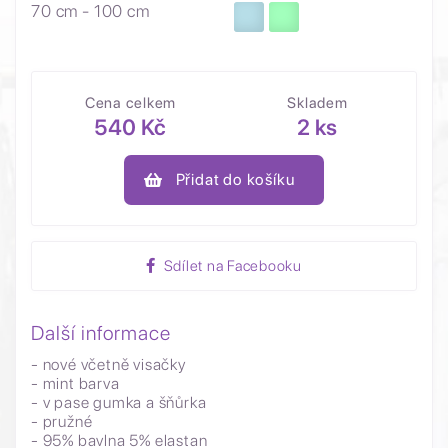
70 cm - 100 cm
Cena celkem
Skladem
540 Kč
2 ks
Přidat do košíku
Sdílet na Facebooku
Další informace
- nové včetně visačky
- mint barva
- v pase gumka a šňůrka
- pružné
- 95% bavlna 5% elastan