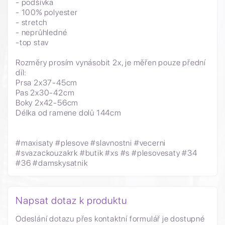
- podšívka
- 100% polyester
- stretch
- neprůhledné
-top stav
Rozměry prosím vynásobit 2x, je měřen pouze přední
díl:
Prsa 2x37-45cm
Pas 2x30-42cm
Boky 2x42-56cm
Délka od ramene dolů 144cm
#maxisaty #plesove #slavnostni #vecerni
#svazackouzakrk #butik #xs #s #plesovesaty #34
#36 #damskysatnik
Napsat dotaz k produktu
Odeslání dotazu přes kontaktní formulář je dostupné