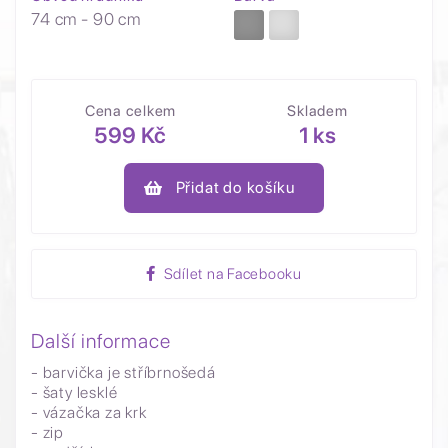
74 cm - 90 cm
Cena celkem
Skladem
599 Kč
1 ks
Přidat do košíku
Sdílet na Facebooku
Další informace
- barvička je stříbrnošedá
- šaty lesklé
- vázačka za krk
- zip