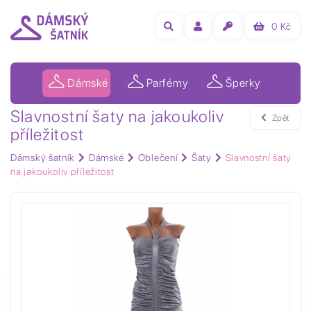
0
Kč
Dámské
Parfémy
Šperky
Slavnostní šaty na jakoukoliv
Zpět
příležitost
Dámský šatník
Dámské
Oblečení
Šaty
Slavnostní šaty
na jakoukoliv příležitost