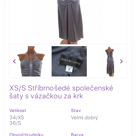
XS/S Stříbrnošedé společenské
šaty s vázačkou za krk
Velikost
Stav
34/XS
Velmi dobrý
36/S
Obvod hrudníku
Barva