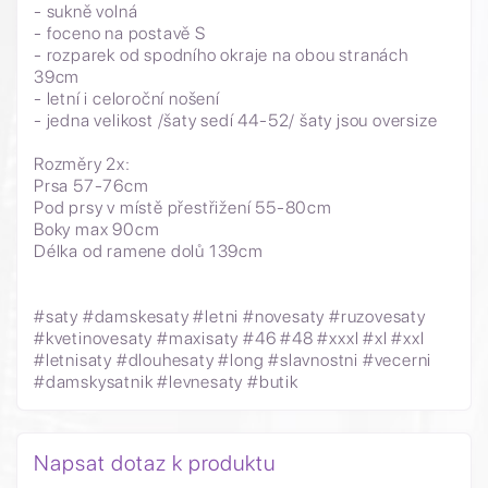
- sukně volná
- foceno na postavě S
- rozparek od spodního okraje na obou stranách
39cm
- letní i celoroční nošení
- jedna velikost /šaty sedí 44-52/ šaty jsou oversize
Rozměry 2x:
Prsa 57-76cm
Pod prsy v místě přestřižení 55-80cm
Boky max 90cm
Délka od ramene dolů 139cm
#saty #damskesaty #letni #novesaty #ruzovesaty
#kvetinovesaty #maxisaty #46 #48 #xxxl #xl #xxl
#letnisaty #dlouhesaty #long #slavnostni #vecerni
#damskysatnik #levnesaty #butik
Napsat dotaz k produktu