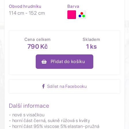
Obvod hrudníku
Barva
114 cm - 152 cm
Cena celkem
Skladem
790 Kč
1 ks
Přidat do košíku
Sdílet na Facebooku
Další informace
- nové s visačkou
- horní část černá, sukně růžová s květy
- horní část 95% viscose 5% elastan-pružná