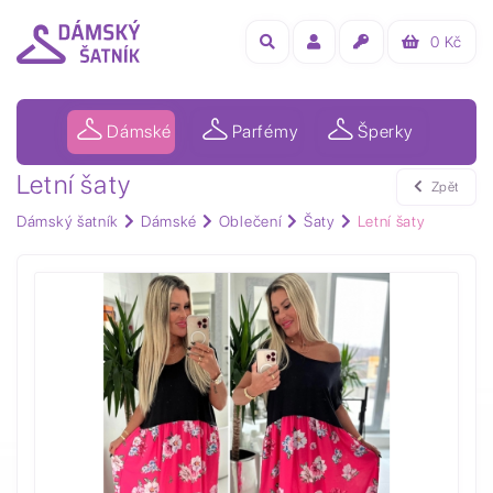
0
Kč
Dámské
Parfémy
Šperky
Letní šaty
Zpět
Dámský šatník
Dámské
Oblečení
Šaty
Letní šaty