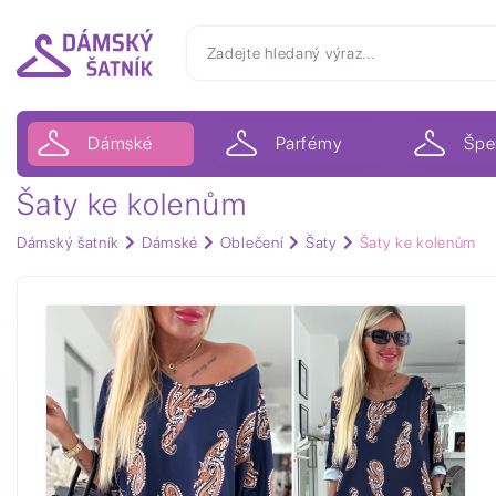
Dámské
Parfémy
Špe
Šaty ke kolenům
Dámský šatník
Dámské
Oblečení
Šaty
Šaty ke kolenům