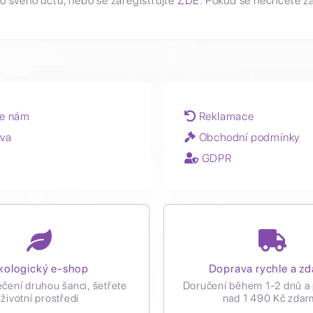
o svého účtu, nebo se zaregistrujte
ZDE
. Pokud se nechcete z
e nám
Reklamace
va
Obchodní podmínky
GDPR
kologický e-shop
Doprava rychle a z
ečení druhou šanci, šetřete
Doručení během 1-2 dnů a 
životní prostředí
nad 1 490 Kč zdar