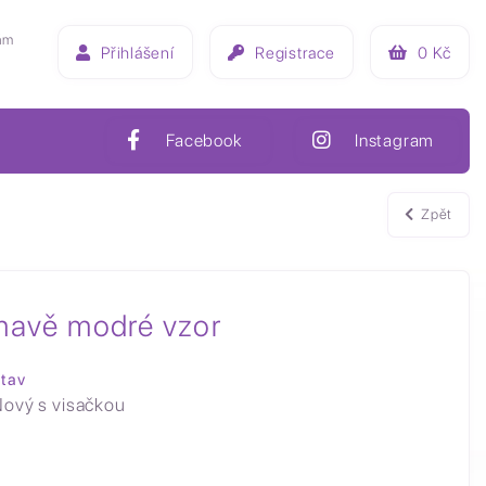
ám
Přihlášení
Registrace
0
Kč
Facebook
Instagram
Zpět
tmavě modré vzor
tav
ový s visačkou