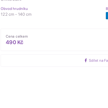
Obvod hrudníku
B
122 cm - 140 cm
Cena celkem
490 Kč
Sdílet na F