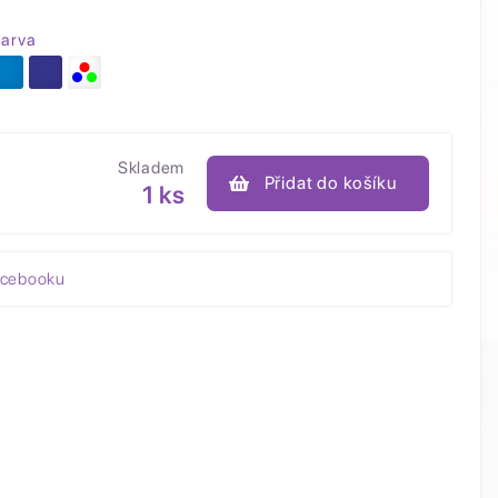
arva
Skladem
Přidat do košíku
1 ks
acebooku