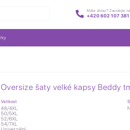
Máte dotaz? Zavolejte n
+420 602 107 381
rky
Oversize šaty velké kapsy Beddy 
Velikost
S
48/4XL
N
50/5XL
52/6XL
54/7XL
Univerzální