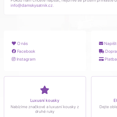
Pokud nám chcete napsat, nejdříve se prosím přihlašte d
info@damskysatnik.cz
.
O nás
Napišt
Facebook
Dopra
Instagram
Platba
Luxusní kousky
E
Nabízíme značkové a luxusní kousky z
Dejte obl
druhé ruky