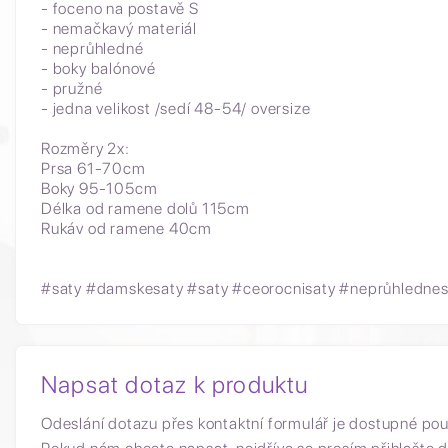
- foceno na postavě S
- nemačkavý materiál
- neprůhledné
- boky balónové
- pružné
- jedna velikost /sedí 48-54/ oversize
Rozměry 2x:
Prsa 61-70cm
Boky 95-105cm
Délka od ramene dolů 115cm
Rukáv od ramene 40cm
#saty #damskesaty #saty #ceorocnisaty #neprůhlednesa
Napsat dotaz k produktu
Odeslání dotazu přes kontaktní formulář je dostupné po