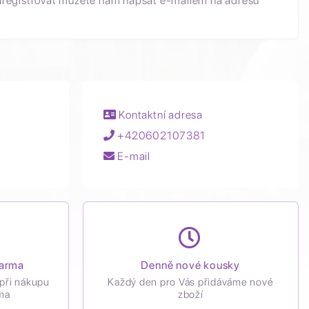
aregistrovat můžete nám napsat e-mailem na adresu
Kontaktní adresa
+420602107381
E-mail
darma
Denně nové kousky
při nákupu
Každý den pro Vás přidáváme nové
ma
zboží