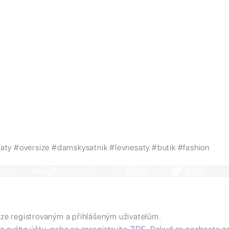
ty #oversize #damskysatnik #levnesaty #butik #fashion
uze registrovaným a přihlášeným uživatelům.