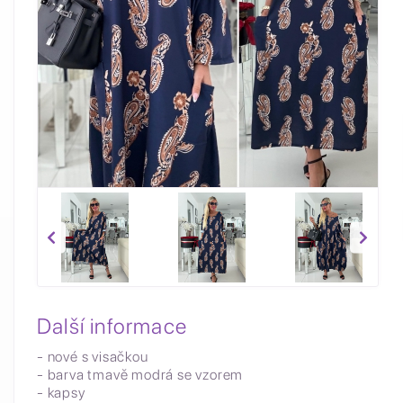
Další informace
- nové s visačkou
- barva tmavě modrá se vzorem
- kapsy