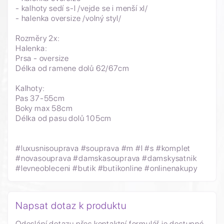
- kalhoty sedí s-l /vejde se i menší xl/
- halenka oversize /volný styl/
Rozměry 2x:
Halenka:
Prsa - oversize
Délka od ramene dolů 62/67cm
Kalhoty:
Pas 37-55cm
Boky max 58cm
Délka od pasu dolů 105cm
#luxusnisouprava #souprava #m #l #s #komplet
#novasouprava #damskasouprava #damskysatnik
#levneobleceni #butik #butikonline #onlinenakupy
Napsat dotaz k produktu
Odeslání dotazu přes kontaktní formulář je dostupné