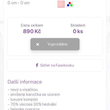
0 cm - 0 cm
Cena celkem
Skladem
890 Kč
0 ks
Vyprodáno
Sdílet na Facebooku
Další informace
- nový s visačkou
- smíšená barvička se vzorem
- luxusní komplet
- 70% viscose 30% hedvábí
- halenka oversize