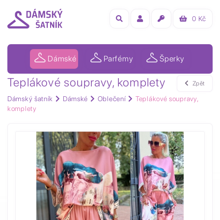
0
Kč
Dámské
Parfémy
Šperky
Teplákové soupravy, komplety
Zpět
Dámský šatník
Dámské
Oblečení
Teplákové soupravy,
komplety