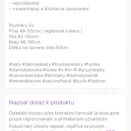
- neprůhledné
- v pase kapsy a šňůrka na zavazování
Rozměry 2x:
Prsa 48-55cm / raglánové rukávy /
Pas 42-50cm
Boky 46-56cm
Délka od ramene dolů 87cm
#saty
#damskesaty #bavlnenesaty #tunika
#damskatunika #lovee #s #m #l #pruznesaty
#luxusnisatovka
#letnisaty
#damskysatnik
#levneobleceni
#secondhand
#butik #fashion
Napsat dotaz k produktu
Odeslání dotazu přes kontaktní formulář je dostupné
pouze registrovaným a přihlášeným uživatelům.
Pokud nám chcete napsat, nejdříve se prosím