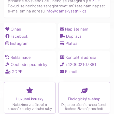
přihlašte do svého účtu, nebo se zaregistrujte
ZDE
.
Pokud se nechcete zaregistrovat můžete nám napsat
e-mailem na adresu
info@damskysatnik.cz
.
O nás
Napište nám
Facebook
Doprava
Instagram
Platba
Reklamace
Kontaktní adresa
Obchodní podmínky
+420602107381
GDPR
E-mail
Luxusní kousky
Ekologický e-shop
Nabízíme značkové a
Dejte oblečení druhou šanci,
luxusní kousky z druhé ruky
šetřete životní prostředí