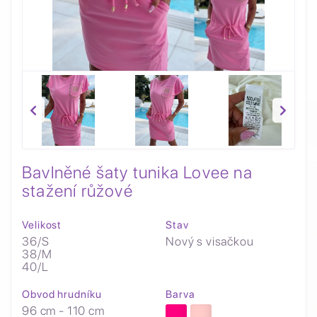
Bavlněné šaty tunika Lovee na
stažení růžové
Velikost
Stav
36/S
Nový s visačkou
38/M
40/L
Obvod hrudníku
Barva
96 cm - 110 cm