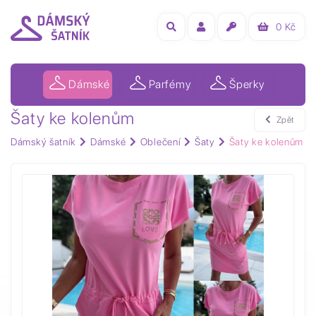
0
Kč
Dámské
Parfémy
Šperky
Šaty ke kolenům
Zpět
Dámský šatník
Dámské
Oblečení
Šaty
Šaty ke kolenům