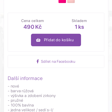
Cena celkem
Skladem
490 Kč
1 ks
Přidat do košíku
Sdílet na Facebooku
Další informace
- nové
- barva růžová
- výšivka a zdobení zirkony
- pružné
- 100% bavlna
- jedna velikost / sedí s-l/