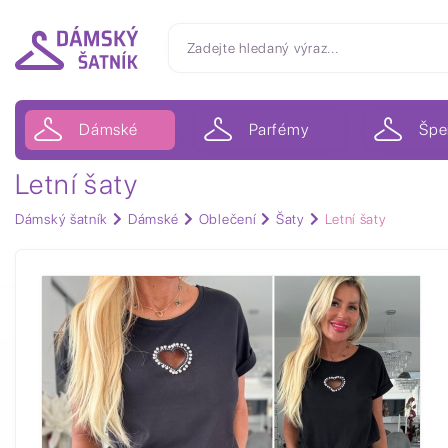
Dámské
Parfémy
Špe
Letní šaty
Dámský šatník
Dámské
Oblečení
Šaty
Letní šaty