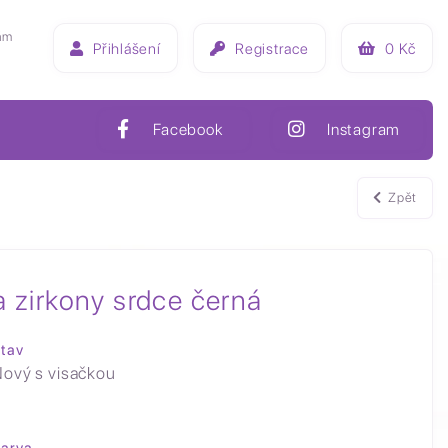
ám
Přihlášení
Registrace
0
Kč
Facebook
Instagram
Zpět
a zirkony srdce černá
tav
ový s visačkou