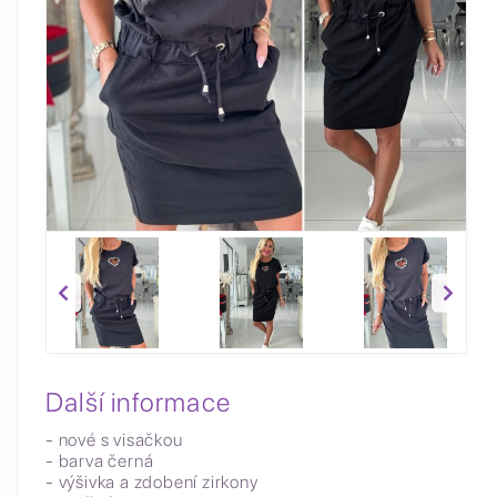
Další informace
- nové s visačkou
- barva černá
- výšivka a zdobení zirkony