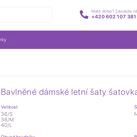
Máte dotaz? Zavolejte n
+420 602 107 381
rky
Bavlněné dámské letní šaty šatovk
Velikost
S
36/S
N
38/M
40/L