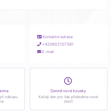
Kontaktní adresa
+420602107381
E-mail
darma
Denně nové kousky
při nákupu
Každý den pro Vás přidáváme nové
ma
zboží