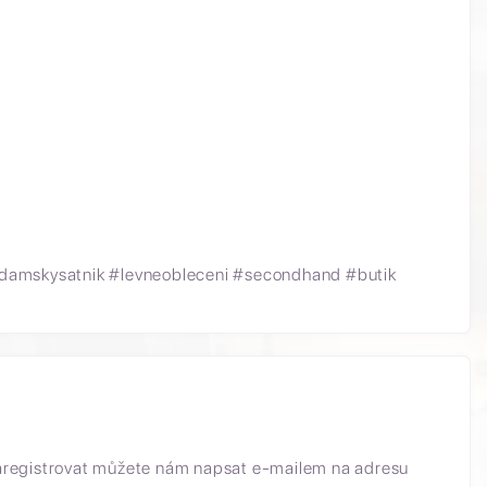
damskysatnik
#levneobleceni
#secondhand
#butik
aregistrovat můžete nám napsat e-mailem na adresu