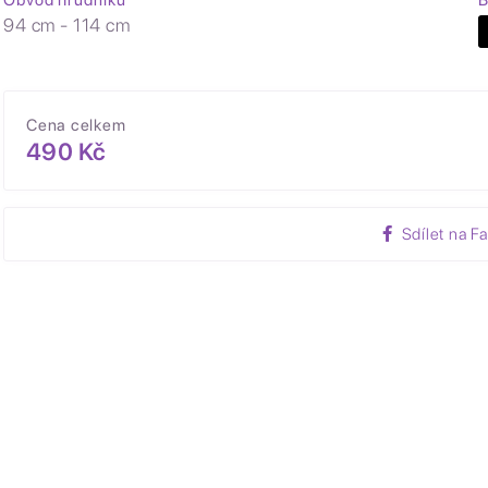
Obvod hrudníku
B
94 cm - 114 cm
Cena celkem
490 Kč
Sdílet na F