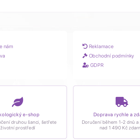
e nám
Reklamace
va
Obchodní podmínky
GDPR
kologický e-shop
Doprava rychle a z
ečení druhou šanci, šetřete
Doručení během 1-2 dnů a 
životní prostředí
nad 1 490 Kč zdar