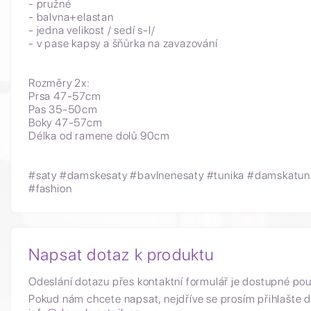
- pružné
- balvna+elastan
- jedna velikost / sedí s-l/
- v pase kapsy a šňůrka na zavazování
Rozměry 2x:
Prsa 47-57cm
Pas 35-50cm
Boky 47-57cm
Délka od ramene dolů 90cm
#saty
#damskesaty #bavlnenesaty #tunika #damskatuni
#fashion
Napsat dotaz k produktu
Odeslání dotazu přes kontaktní formulář je dostupné po
Pokud nám chcete napsat, nejdříve se prosím přihlašte d