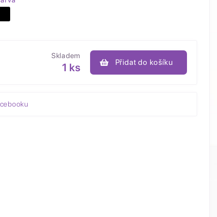
arva
Skladem
Přidat do košíku
1 ks
acebooku