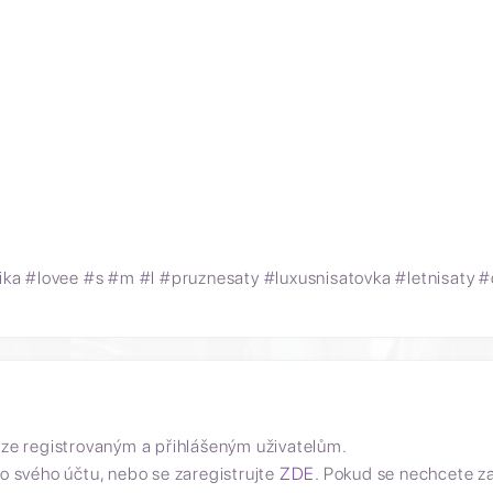
ka #lovee #s #m #l #pruznesaty #luxusnisatovka
#letnisaty
#
uze registrovaným a přihlášeným uživatelům.
o svého účtu, nebo se zaregistrujte
ZDE
. Pokud se nechcete z