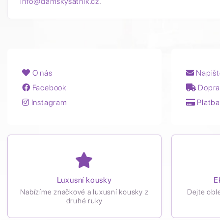
info@damskysatnik.cz
.
O nás
Napišt
Facebook
Dopra
Instagram
Platba
Luxusní kousky
E
Nabízíme značkové a luxusní kousky z
Dejte obl
druhé ruky