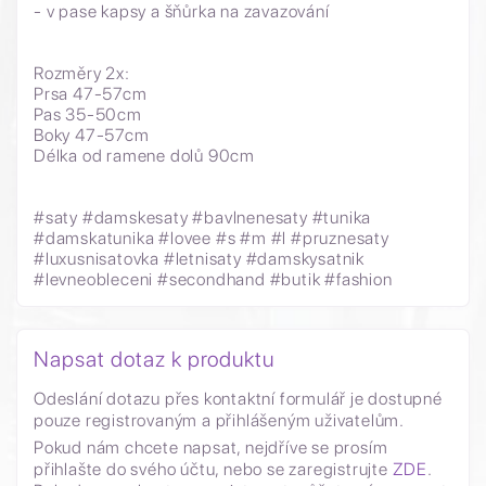
- v pase kapsy a šňůrka na zavazování
Rozměry 2x:
Prsa 47-57cm
Pas 35-50cm
Boky 47-57cm
Délka od ramene dolů 90cm
#saty
#damskesaty #bavlnenesaty #tunika
#damskatunika #lovee #s #m #l #pruznesaty
#luxusnisatovka
#letnisaty
#damskysatnik
#levneobleceni
#secondhand
#butik #fashion
Napsat dotaz k produktu
Odeslání dotazu přes kontaktní formulář je dostupné
pouze registrovaným a přihlášeným uživatelům.
Pokud nám chcete napsat, nejdříve se prosím
přihlašte do svého účtu, nebo se zaregistrujte
ZDE
.