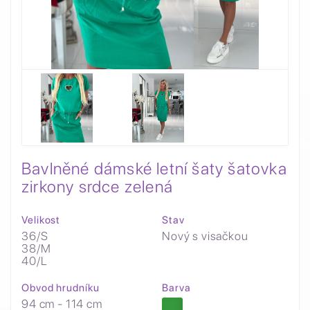
Bavlněné dámské letní šaty šatovka
zirkony srdce zelená
Velikost
Stav
36/S
Nový s visačkou
38/M
40/L
Obvod hrudníku
Barva
94 cm - 114 cm