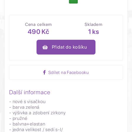
Cena celkem
Skladem
490 Kč
1 ks
Přidat do košíku
Sdílet na Facebooku
Další informace
- nové s visačkou
- barva zelená
- výšivka a zdobení zirkony
- pružné
- balvna+elastan
- jedna velikost / sedí s-l/