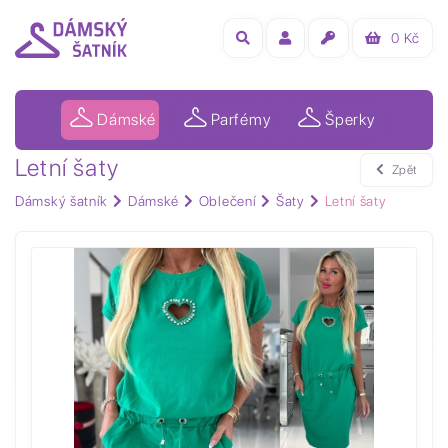
0
Kč
Dámské
Parfémy
Šperky
Letní šaty
Zpět
Dámský šatník
Dámské
Oblečení
Šaty
Letní šaty