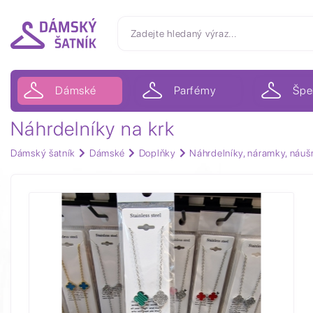
Dámské
Parfémy
Špe
Náhrdelníky na krk
Dámský šatník
Dámské
Doplňky
Náhrdelníky, náramky, náuš