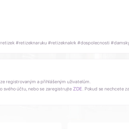
retizek #retizeknaruku #retizeknakrk #dospolecnosti #damsky
uze registrovaným a přihlášeným uživatelům.
o svého účtu, nebo se zaregistrujte
ZDE
. Pokud se nechcete z