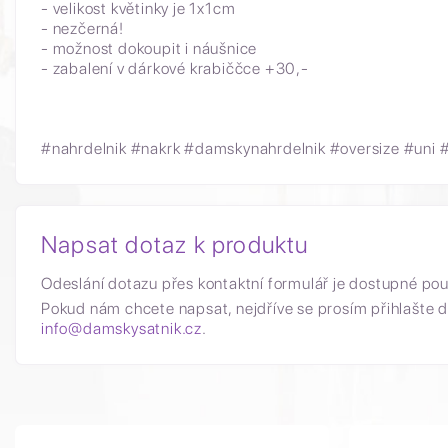
- velikost květinky je 1x1cm
- nezčerná!
- možnost dokoupit i náušnice
- zabalení v dárkové krabiččce +30,-
#nahrdelnik #nakrk #damskynahrdelnik #oversize #uni #
Napsat dotaz k produktu
Odeslání dotazu přes kontaktní formulář je dostupné po
Pokud nám chcete napsat, nejdříve se prosím přihlašte d
info@damskysatnik.cz
.