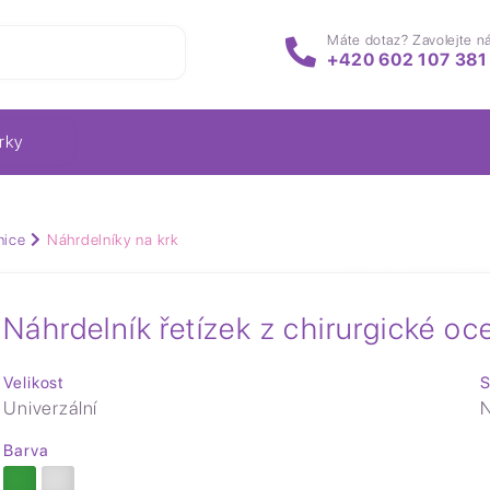
Máte dotaz? Zavolejte n
+420 602 107 381
rky
nice
Náhrdelníky na krk
Náhrdelník řetízek z chirurgické oce
Velikost
S
Univerzální
N
Barva