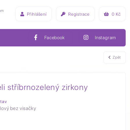
ám
Přihlášení
Registrace
0
Kč
Facebook
Instagram
Zpět
li stříbrnozelený zirkony
tav
ový bez visačky