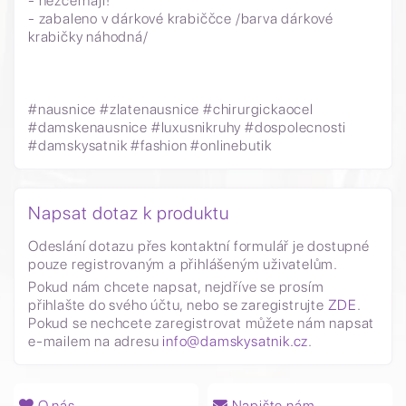
- nezčernají!
- zabaleno v dárkové krabiččce /barva dárkové
krabičky náhodná/
#nausnice #zlatenausnice #chirurgickaocel
#damskenausnice #luxusnikruhy #dospolecnosti
#damskysatnik #fashion #onlinebutik
Napsat dotaz k produktu
Odeslání dotazu přes kontaktní formulář je dostupné
pouze registrovaným a přihlášeným uživatelům.
Pokud nám chcete napsat, nejdříve se prosím
přihlašte do svého účtu, nebo se zaregistrujte
ZDE
.
Pokud se nechcete zaregistrovat můžete nám napsat
e-mailem na adresu
info@damskysatnik.cz
.
O nás
Napište nám