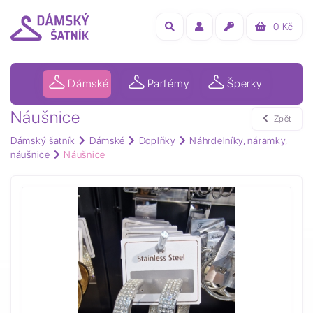
0
Kč
Dámské
Parfémy
Šperky
Náušnice
Zpět
Dámský šatník
Dámské
Doplňky
Náhrdelníky, náramky,
náušnice
Náušnice