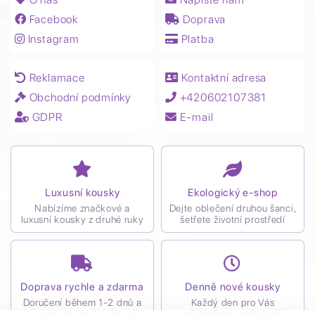
Facebook
Doprava
Instagram
Platba
Reklamace
Kontaktní adresa
Obchodní podmínky
+420602107381
GDPR
E-mail
Luxusní kousky
Ekologický e-shop
Nabízíme značkové a
Dejte oblečení druhou šanci,
luxusní kousky z druhé ruky
šetřete životní prostředí
Doprava rychle a zdarma
Denně nové kousky
Doručení během 1-2 dnů a
Každý den pro Vás
při nákupu nad 1 490 Kč
přidáváme nové zboží