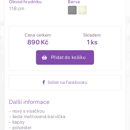
Obvod hrudníku
Barva
118 cm
Cena celkem
Skladem
890 Kč
1 ks
Přidat do košíku
Sdílet na Facebooku
Další informace
- nový s visačkou
- šedá melírovaná barvička
- kapsy
- polyester