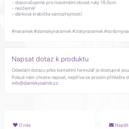
- doporučujeme pro maximální obvod ruky 18,5cm
- nezčerná!
- dárková krabička samozřejmostí
#naramek #damskynaramek #zlatynaramek #stribrnynara
Napsat dotaz k produktu
Odeslání dotazu přes kontaktní formulář je dostupné po
Pokud nám chcete napsat, nejdříve se prosím přihlašte d
info@damskysatnik.cz
.
O nás
Napišt