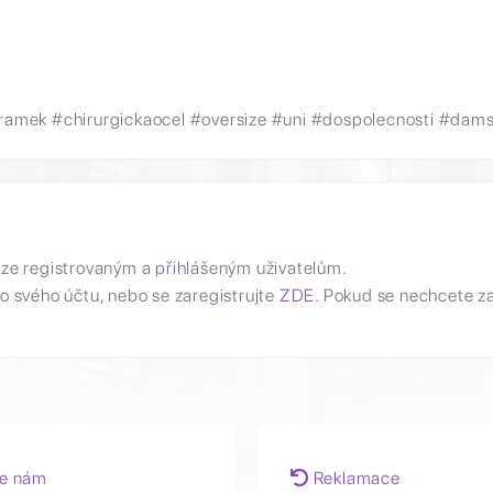
mek #chirurgickaocel #oversize #uni #dospolecnosti #damsky
uze registrovaným a přihlášeným uživatelům.
o svého účtu, nebo se zaregistrujte
ZDE
. Pokud se nechcete z
e nám
Reklamace