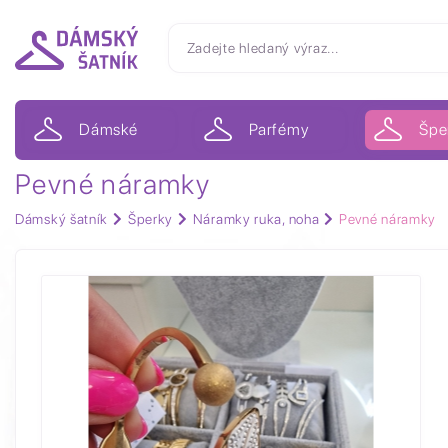
Dámské
Parfémy
Špe
Pevné náramky
Dámský šatník
Šperky
Náramky ruka, noha
Pevné náramky