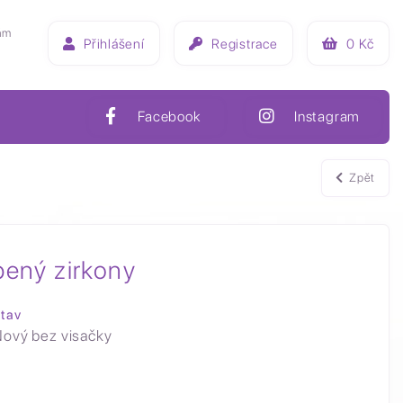
ám
Přihlášení
Registrace
0
Kč
Facebook
Instagram
Zpět
bený zirkony
tav
ový bez visačky