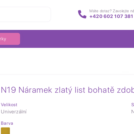
Máte dotaz? Zavolejte n
+420 602 107 381
rky
N19 Náramek zlatý list bohatě zdo
Velikost
S
Univerzální
N
Barva